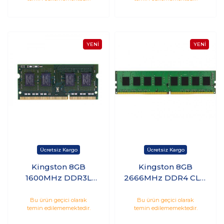
Kingston 8GB
Kingston 8GB
1600MHz DDR3L
2666MHz DDR4 CL19
Notebook Ram
PC Ram
KVR16LS11/8WP
KVR26N19S6/8
Bu ürün geçici olarak
Bu ürün geçici olarak
temin edilememektedir.
temin edilememektedir.