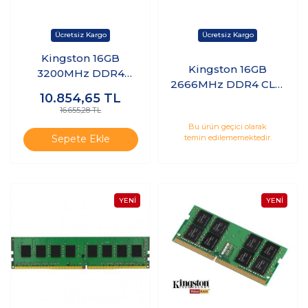
Kingston 16GB
Kingston 16GB
3200MHz DDR4
2666MHz DDR4 CL19
CL22 PC Ram
10.854,65
TL
Notebook Ram
KVR32N22S8/16
16.655,28 TL
KVR26S19D8/16
Bu ürün geçici olarak
temin edilememektedir.
Sepete Ekle