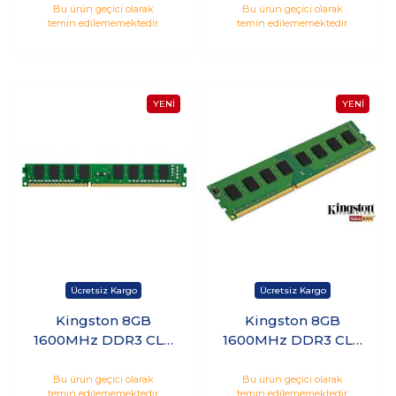
KVR32S22S6/4
KVR32N22S6/4
Bu ürün geçici olarak
Bu ürün geçici olarak
temin edilememektedir.
temin edilememektedir.
Kingston 8GB
Kingston 8GB
1600MHz DDR3 CL11
1600MHz DDR3 CL11
PC Ram
PC Ram
KVR16LN11/8WP
KVR16N11/8WP
Bu ürün geçici olarak
Bu ürün geçici olarak
temin edilememektedir.
temin edilememektedir.