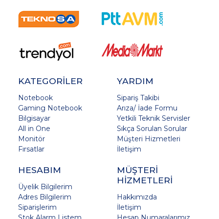
KATEGORİLER
YARDIM
Notebook
Sipariş Takibi
Gaming Notebook
Arıza/ İade Formu
Bilgisayar
Yetkili Teknik Servisler
All in One
Sıkça Sorulan Sorular
Monitör
Müşteri Hizmetleri
Fırsatlar
İletişim
HESABIM
MÜŞTERİ
HİZMETLERİ
Üyelik Bilgilerim
Adres Bilgilerim
Hakkımızda
Siparişlerim
İletişim
Stok Alarm Listem
Hesap Numaralarımız