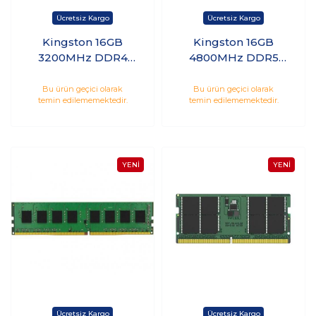
Kingston 16GB
Kingston 16GB
3200MHz DDR4
4800MHz DDR5
CL22 PC Ram
CL40 Notebook Ram
KVR32N22D8/16
KVR48S40BS8-16
Bu ürün geçici olarak
Bu ürün geçici olarak
temin edilememektedir.
temin edilememektedir.