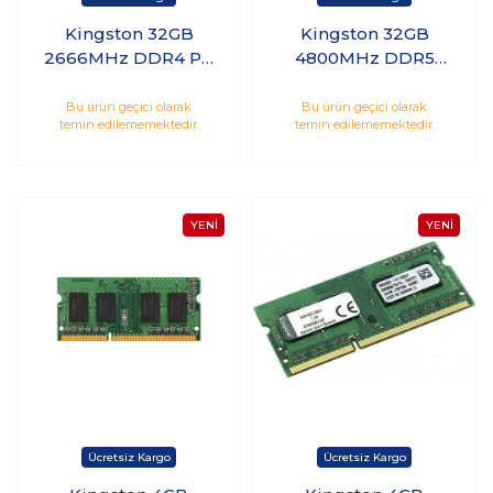
Kingston 32GB
Kingston 32GB
2666MHz DDR4 PC
4800MHz DDR5
Ram
CL40 Notebook Ram
KVR26N19D8/32
KVR48S40BD8-32
Bu ürün geçici olarak
Bu ürün geçici olarak
temin edilememektedir.
temin edilememektedir.