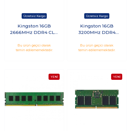
Kingston 16GB
Kingston 16GB
2666MHz DDR4 CL19
3200MHz DDR4
PC Ram
CL22 Notebook Ram
KVR26N19S8/16
KVR32S22D8/16
Bu ürün geçici olarak
Bu ürün geçici olarak
temin edilememektedir.
temin edilememektedir.