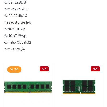
Kvr32n22s8/8
Kvr32n22d8/16
Kvr26s19d8/16
Masaüstü Bellek
Kvr16n11/8wp
Kvr16ln11/8wp
Kvr48s40bd8-32
Kvr32s22s6/4
% 34