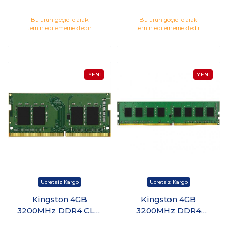
PC Ram
PC Ram
KVR16LN11/4WP
KVR26N19S6/4
Bu ürün geçici olarak
Bu ürün geçici olarak
temin edilememektedir.
temin edilememektedir.
Kingston 4GB
Kingston 4GB
3200MHz DDR4 CL19
3200MHz DDR4
Notebook Ram
CL22 PC Ram