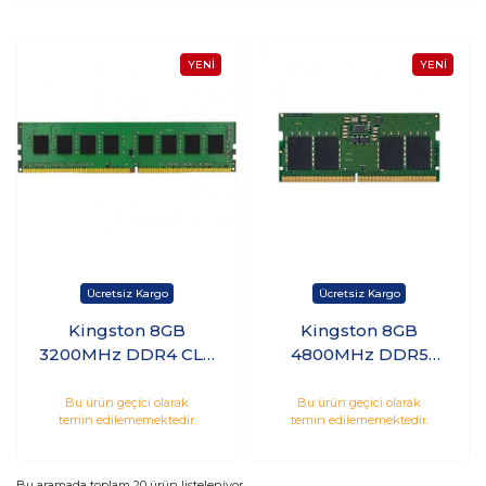
Kingston 8GB
Kingston 8GB
3200MHz DDR4 CL11
4800MHz DDR5
PC Ram
CL40 Notebook Ram
KVR32N22S8/8
KVR48S40BS6-8
Bu ürün geçici olarak
Bu ürün geçici olarak
temin edilememektedir.
temin edilememektedir.
Bu aramada toplam
20
ürün listeleniyor.