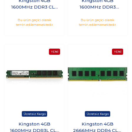
Kingston 4GB
Kingston 4GB
1600MHz DDR3 CL11
1600MHz DDR3
Notebook Ram
Notebook Ram
KVR16LS11/4WP
KVR16S11S8/4WP
Bu ürün geçici olarak
Bu ürün geçici olarak
temin edilememektedir.
temin edilememektedir.
Kingston 4GB
Kingston 4GB
1600MHz DDR3L CL11
2666MHz DDR4 CL19