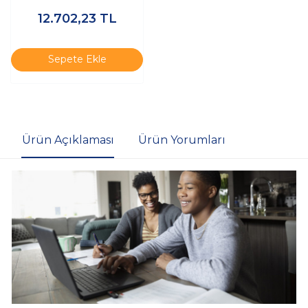
Beast Rgb Turkey
12.702,23
TL
KF436C18BB2A/16TR - Ram
Sepete Ekle
Ürün Açıklaması
Ürün Yorumları