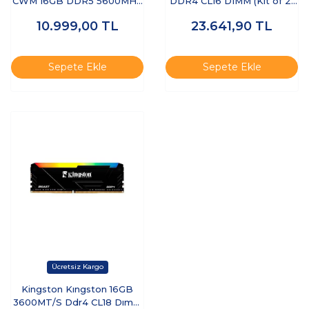
CWM 16GB DDR5 5600MHz
DDR4 CL16 DIMM (Kit of 2)
Notebook RAM - OEM
Beast Black Turkey
10.999,00
TL
23.641,90
TL
KF432C16BBK2/32TR -
RAM
Sepete Ekle
Sepete Ekle
Kingston Kıngston 16GB
3600MT/S Ddr4 CL18 Dımm