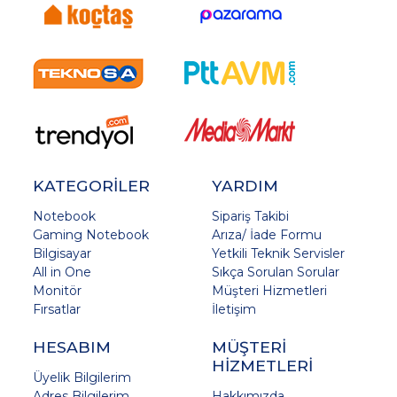
KATEGORİLER
YARDIM
Notebook
Sipariş Takibi
Gaming Notebook
Arıza/ İade Formu
Bilgisayar
Yetkili Teknik Servisler
All in One
Sıkça Sorulan Sorular
Monitör
Müşteri Hizmetleri
Fırsatlar
İletişim
HESABIM
MÜŞTERİ
HİZMETLERİ
Üyelik Bilgilerim
Adres Bilgilerim
Hakkımızda