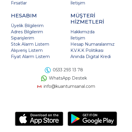
Fırsatlar
İletişim
HESABIM
MÜŞTERİ
HİZMETLERİ
Üyelik Bilgilerim
Adres Bilgilerim
Hakkımızda
Siparişlerim
İletişim
Stok Alarm Listem
Hesap Numaralarımız
Alışveriş Listem
K.V.K.K Politikası
Fiyat Alarm Listem
Anında Digital Kredi
0533 293 13 78
WhatsApp Destek
info@kuantumsanal.com