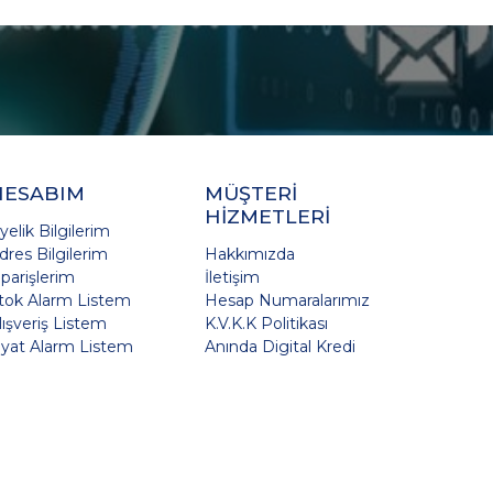
HESABIM
MÜŞTERİ
HİZMETLERİ
yelik Bilgilerim
dres Bilgilerim
Hakkımızda
iparişlerim
İletişim
tok Alarm Listem
Hesap Numaralarımız
lışveriş Listem
K.V.K.K Politikası
iyat Alarm Listem
Anında Digital Kredi