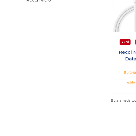
Recci Micro
Data
Bu ürün
edile
Bu aramada to