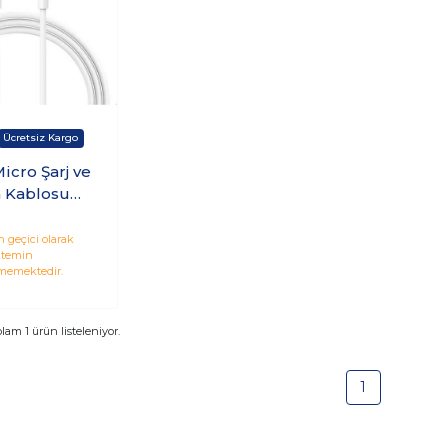
 Şarj ve
 Kablosu
Output 2.4A 1m
 geçici olarak
temin
memektedir.
plam
1
ürün listeleniyor.
1