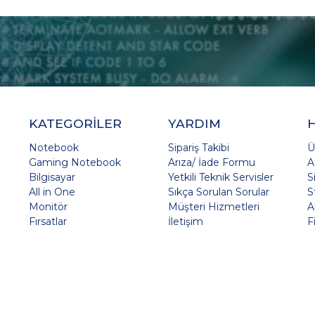
KATEGORİLER
YARDIM
Notebook
Sipariş Takibi
Ü
Gaming Notebook
Arıza/ İade Formu
A
Bilgisayar
Yetkili Teknik Servisler
S
All in One
Sıkça Sorulan Sorular
S
Monitör
Müşteri Hizmetleri
A
Fırsatlar
İletişim
F