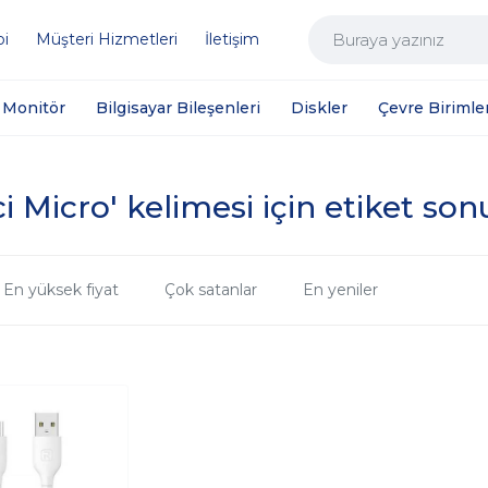
bi
Müşteri Hizmetleri
İletişim
Monitör
Bilgisayar Bileşenleri
Diskler
Çevre Birimler
i Micro' kelimesi için etiket son
En yüksek fiyat
Çok satanlar
En yeniler