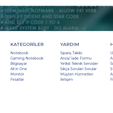
KATEGORİLER
YARDIM
Notebook
Sipariş Takibi
Ü
Gaming Notebook
Arıza/ İade Formu
A
Bilgisayar
Yetkili Teknik Servisler
S
All in One
Sıkça Sorulan Sorular
S
Monitör
Müşteri Hizmetleri
A
Fırsatlar
İletişim
F