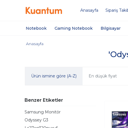
Anasayfa
Sipariş Taki
Notebook
Gaming Notebook
Bilgisayar
Anasayfa
'Odys
Ürün ismine göre (A-Z)
En düşük fiyat
Benzer Etiketler
Samsung Monitör
Odyssey G3
Ls27ag320nuxuf