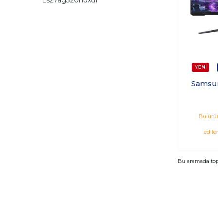
Samsu
LS27A
27" 165
Bu ürün
Led
edile
Bu aramada to