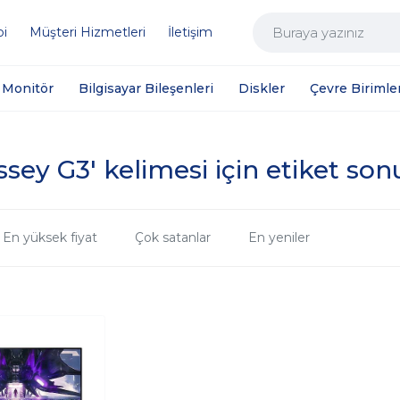
bi
Müşteri Hizmetleri
İletişim
Monitör
Bilgisayar Bileşenleri
Diskler
Çevre Birimler
sey G3' kelimesi için etiket son
En yüksek fiyat
Çok satanlar
En yeniler