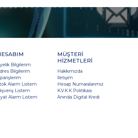
HESABIM
MÜŞTERİ
HİZMETLERİ
yelik Bilgilerim
dres Bilgilerim
Hakkımızda
iparişlerim
İletişim
tok Alarm Listem
Hesap Numaralarımız
lışveriş Listem
K.V.K.K Politikası
iyat Alarm Listem
Anında Digital Kredi