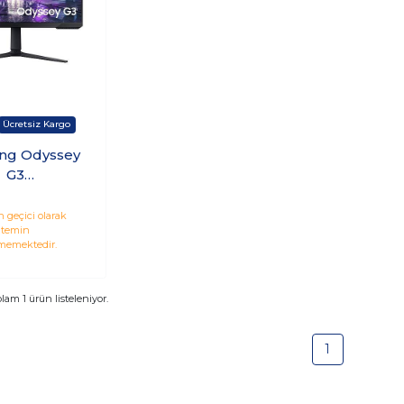
ng Odyssey
G3
G320NUXUF
Hz 1ms Hdmı
 geçici olarak
temin
 Monitör
memektedir.
plam
1
ürün listeleniyor.
1