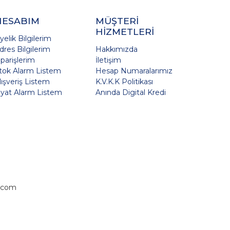
HESABIM
MÜŞTERİ
HİZMETLERİ
yelik Bilgilerim
dres Bilgilerim
Hakkımızda
iparişlerim
İletişim
tok Alarm Listem
Hesap Numaralarımız
lışveriş Listem
K.V.K.K Politikası
iyat Alarm Listem
Anında Digital Kredi
.com