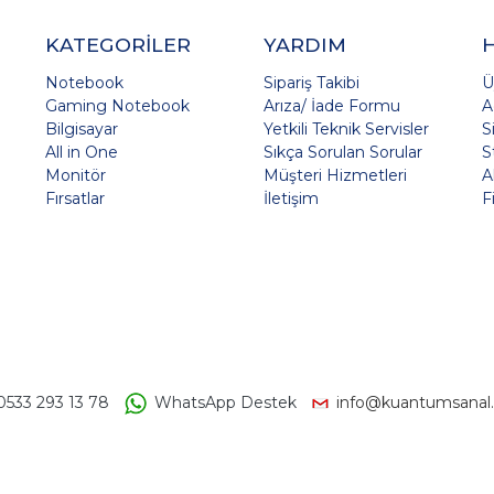
KATEGORİLER
YARDIM
Notebook
Sipariş Takibi
Ü
Gaming Notebook
Arıza/ İade Formu
A
Bilgisayar
Yetkili Teknik Servisler
S
All in One
Sıkça Sorulan Sorular
S
Monitör
Müşteri Hizmetleri
A
Fırsatlar
İletişim
F
0533 293 13 78
WhatsApp Destek
info@kuantumsanal