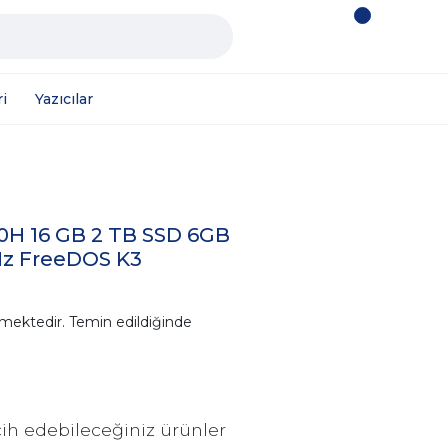
i
Yazıcılar
50H 16 GB 2 TB SSD 6GB
Hz FreeDOS K3
mektedir. Temin edildiğinde
ih edebileceğiniz ürünler