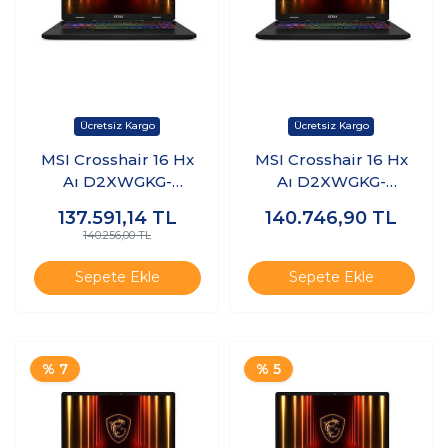
MSI Crosshair 16 Hx
MSI Crosshair 16 Hx
Aı D2XWGKG-
Aı D2XWGKG-
047XTR Ultra 9
047XTR Ultra 9
137.591,14
TL
140.746,90
TL
275HX 16GB Ram 2tb
275HX 16GB Ram 2tb
140.256,00 TL
SSD 8gb RTX5070
SSD 8gb RTX5070
Freedos K11
Windows 11 Pro K12
Sepete Ekle
Sepete Ekle
% 7
% 5