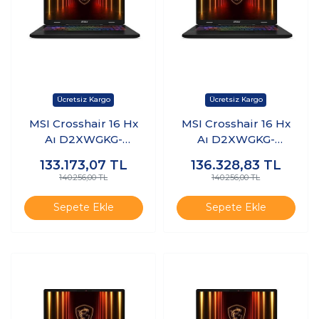
MSI Crosshair 16 Hx
MSI Crosshair 16 Hx
Aı D2XWGKG-
Aı D2XWGKG-
047XTR Ultra 9
047XTR Ultra 9
133.173,07
TL
136.328,83
TL
275HX 24GB Ram
275HX 24GB Ram
140.256,00 TL
140.256,00 TL
512GB SSD 8gb
512GB SSD 8gb
RTX5070 Freedos
RTX5070 Windows 11
Sepete Ekle
Sepete Ekle
K13
Pro K14