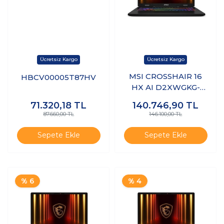
MSI CROSSHAIR 16
HBCV00005T87HV
HX AI D2XWGKG-
047XTR Intel Core
71.320,18
TL
140.746,90
TL
Ultra 9 275HX 32GB
87.660,00 TL
146.100,00 TL
1TB SSD RTX5070
Freedos 16" QHD+
Sepete Ekle
Sepete Ekle
240Hz Taşınabilir
Bilgisayar
% 6
% 4