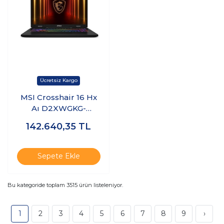
MSI Crosshair 16 Hx
Aı D2XWGKG-
047XTR Ultra 9
142.640,35
TL
275HX 40GB Ram
512GB SSD 8gb
RTX5070 Freedos
Sepete Ekle
K25
Bu kategoride toplam
3515
ürün listeleniyor.
1
2
3
4
5
6
7
8
9
›