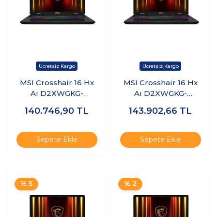
MSI Crosshair 16 Hx
MSI Crosshair 16 Hx
Aı D2XWGKG-
Aı D2XWGKG-
047XTR Ultra 9
047XTR Ultra 9
140.746,90
TL
143.902,66
TL
275HX 24GB Ram
275HX 24GB Ram
2tb SSD 8gb
2tb SSD 8gb
RTX5070 Freedos
RTX5070 Windows 11
Sepete Ekle
Sepete Ekle
K17
Pro K18
% 5
% 2