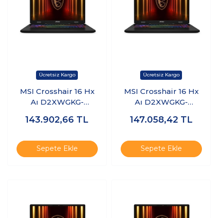
MSI Crosshair 16 Hx
MSI Crosshair 16 Hx
Aı D2XWGKG-
Aı D2XWGKG-
047XTR Ultra 9
047XTR Ultra 9
143.902,66
TL
147.058,42
TL
275HX 40GB Ram 1tb
275HX 40GB Ram 1tb
SSD 8gb RTX5070
SSD 8gb RTX5070
Freedos K27
Windows 11 Pro K28
Sepete Ekle
Sepete Ekle