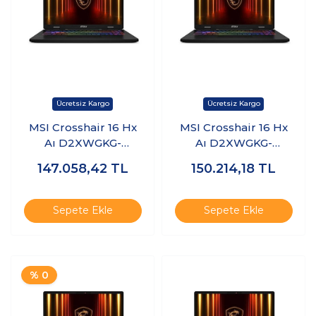
MSI Crosshair 16 Hx
MSI Crosshair 16 Hx
Aı D2XWGKG-
Aı D2XWGKG-
047XTR Ultra 9
047XTR Ultra 9
147.058,42
TL
150.214,18
TL
275HX 32GB Ram
275HX 32GB Ram
2tb SSD 8gb
2tb SSD 8gb
RTX5070 Freedos
RTX5070 Windows 11
Sepete Ekle
Sepete Ekle
K23
Pro K24
% 0