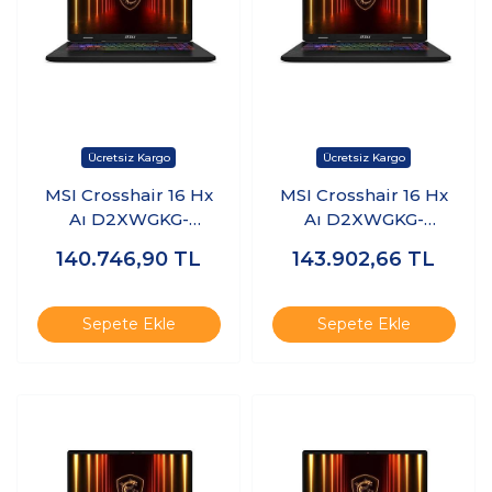
MSI Crosshair 16 Hx
MSI Crosshair 16 Hx
Aı D2XWGKG-
Aı D2XWGKG-
047XTR Ultra 9
047XTR Ultra 9
140.746,90
TL
143.902,66
TL
275HX 32GB Ram 1tb
275HX 32GB Ram 1tb
SSD 8gb RTX5070
SSD 8gb RTX5070
Freedos K21
Windows 11 Pro K22
Sepete Ekle
Sepete Ekle