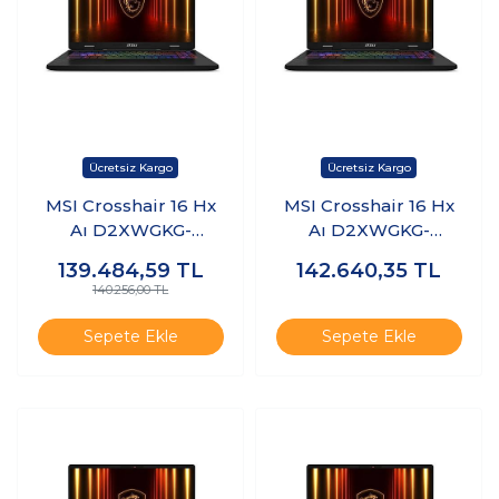
MSI Crosshair 16 Hx
MSI Crosshair 16 Hx
Aı D2XWGKG-
Aı D2XWGKG-
047XTR Ultra 9
047XTR Ultra 9
139.484,59
TL
142.640,35
TL
275HX 32GB Ram
275HX 32GB Ram
140.256,00 TL
512GB SSD 8gb
512GB SSD 8gb
RTX5070 Freedos
RTX5070 Windows 11
Sepete Ekle
Sepete Ekle
K19
Pro K20