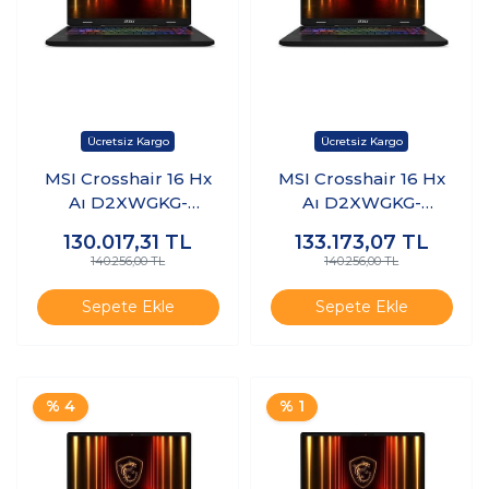
MSI Crosshair 16 Hx
MSI Crosshair 16 Hx
Aı D2XWGKG-
Aı D2XWGKG-
047XTR Ultra 9
047XTR Ultra 9
130.017,31
TL
133.173,07
TL
275HX 16GB Ram
275HX 16GB Ram
140.256,00 TL
140.256,00 TL
512GB SSD 8gb
512GB SSD 8gb
RTX5070 Freedos K7
RTX5070 Windows 11
Sepete Ekle
Sepete Ekle
Pro K8
% 4
% 1