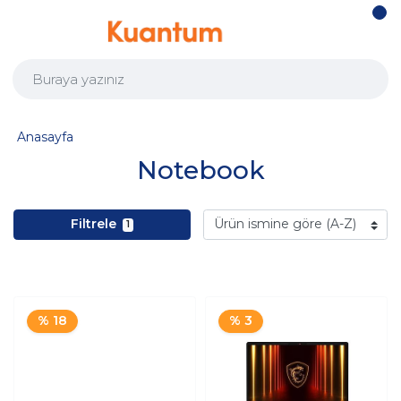
Anasayfa
Notebook
Filtrele
1
% 18
% 3