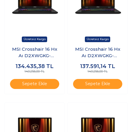
MSI Crosshair 16 Hx
MSI Crosshair 16 Hx
Aı D2XWGKG-
Aı D2XWGKG-
047XTR Ultra 9
047XTR Ultra 9
134.435,38
TL
137.591,14
TL
275HX 24GB Ram 1tb
275HX 24GB Ram 1tb
140.256,00 TL
140.256,00 TL
SSD 8gb RTX5070
SSD 8gb RTX5070
Freedos K15
Windows 11 Pro K16
Sepete Ekle
Sepete Ekle