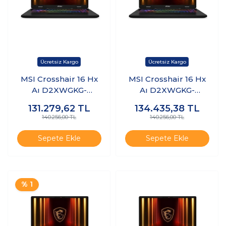
MSI Crosshair 16 Hx
MSI Crosshair 16 Hx
Aı D2XWGKG-
Aı D2XWGKG-
047XTR Ultra 9
047XTR Ultra 9
131.279,62
TL
134.435,38
TL
275HX 16GB Ram 1tb
275HX 16GB Ram 1tb
140.256,00 TL
140.256,00 TL
SSD 8gb RTX5070
SSD 8gb RTX5070
Freedos K9
Windows 11 Pro K10
Sepete Ekle
Sepete Ekle
% 1