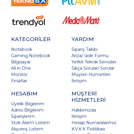
KATEGORİLER
YARDIM
Notebook
Sipariş Takibi
Gaming Notebook
Arıza/ İade Formu
Bilgisayar
Yetkili Teknik Servisler
All in One
Sıkça Sorulan Sorular
Monitör
Müşteri Hizmetleri
Fırsatlar
İletişim
HESABIM
MÜŞTERİ
HİZMETLERİ
Üyelik Bilgilerim
Adres Bilgilerim
Hakkımızda
Siparişlerim
İletişim
Stok Alarm Listem
Hesap Numaralarımız
Alışveriş Listem
K.V.K.K Politikası