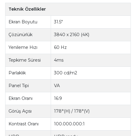
Teknik Özellikler
Ekran Boyutu
31.5"
Çözünürlük
3840 x 2160 (4K)
Yenileme Hızı
60 Hz
Tepkime Süresi
4ms
Parlaklık
300 cd/m2
Panel Tipi
VA
Ekran Oranı
16:9
Görüş Açısı
178°(H) / 178°(V)
Kontrast Oranı
100.000.000:1