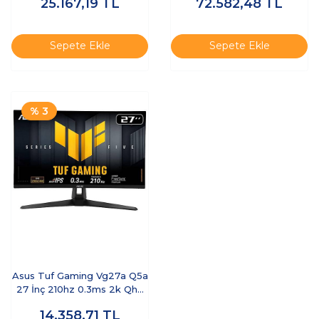
25.167,19
TL
72.582,48
TL
Sepete Ekle
Sepete Ekle
% 3
Asus Tuf Gaming Vg27a Q5a
27 İnç 210hz 0.3ms 2k Qhd
Adaptive S
14.358,71
TL