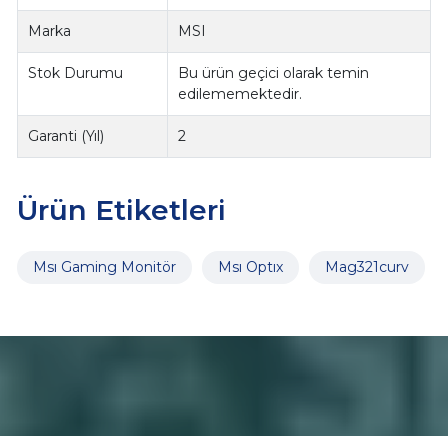
Marka
MSI
Stok Durumu
Bu ürün geçici olarak temin
edilememektedir.
Garanti (Yıl)
2
Ürün Etiketleri
Msı Gaming Monitör
Msı Optıx
Mag321curv