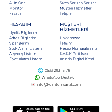
All in One
Sıkça Sorulan Sorular
Monitör
Müşteri Hizmetleri
Fırsatlar
İletişim
HESABIM
MÜŞTERİ
HİZMETLERİ
Üyelik Bilgilerim
Adres Bilgilerim
Hakkımızda
Siparişlerim
İletişim
Stok Alarm Listem
Hesap Numaralarımız
Alışveriş Listem
K.V.K.K Politikası
Fiyat Alarm Listem
Anında Digital Kredi
0533 293 13 78
WhatsApp Destek
info@kuantumsanal.com