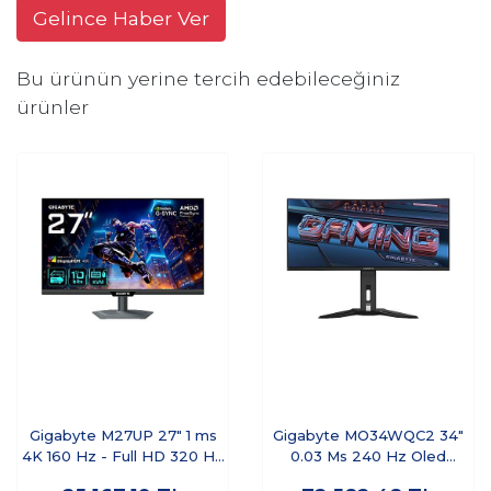
Gelince Haber Ver
Bu ürünün yerine tercih edebileceğiniz
ürünler
Gigabyte M27UP 27" 1 ms
Gigabyte MO34WQC2 34"
4K 160 Hz - Full HD 320 Hz
0.03 Ms 240 Hz Oled
Pivot IPS Oyuncu Monitörü
Oyuncu Monitör