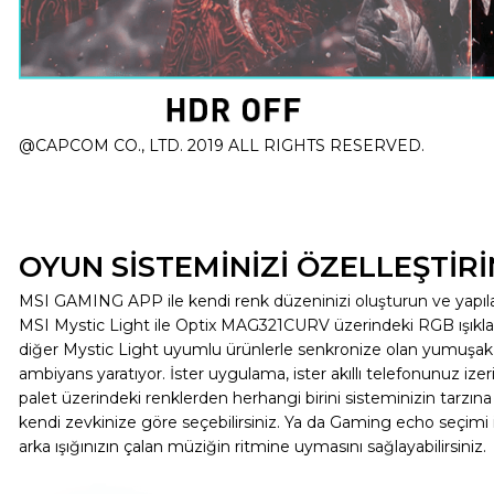
@CAPCOM CO., LTD. 2019 ALL RIGHTS RESERVED.
OYUN SİSTEMİNİZİ ÖZELLEŞTİRİ
MSI GAMING APP ile kendi renk düzeninizi oluşturun ve yapıla
MSI Mystic Light ile Optix MAG321CURV üzerindeki RGB ışıklar
diğer Mystic Light uyumlu ürünlerle senkronize olan yumuşak 
ambiyans yaratıyor. İster uygulama, ister akıllı telefonunuz ize
palet üzerindeki renklerden herhangi birini sisteminizin tarzın
kendi zevkinize göre seçebilirsiniz. Ya da Gaming echo seçimi 
arka ışığınızın çalan müziğin ritmine uymasını sağlayabilirsiniz.