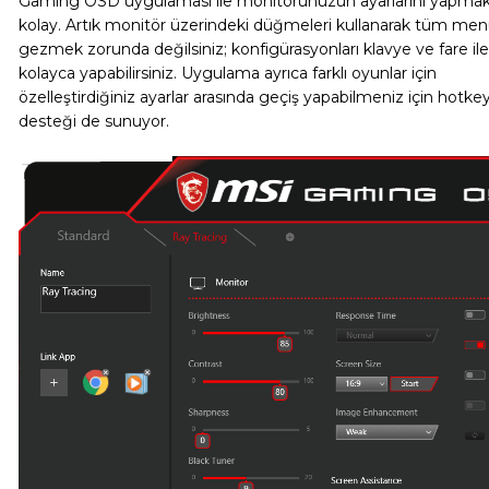
Gaming OSD uygulaması ile monitörünüzün ayarlarını yapma
kolay. Artık monitör üzerindeki düğmeleri kullanarak tüm menü
gezmek zorunda değilsiniz; konfigürasyonları klavye ve fare ile
kolayca yapabilirsiniz. Uygulama ayrıca farklı oyunlar için
özelleştirdiğiniz ayarlar arasında geçiş yapabilmeniz için hotke
desteği de sunuyor.