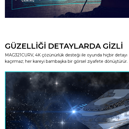
GÜZELLİĞİ DETAYLARDA GİZLİ
MAG321CURV, 4K çözünürlük desteği ile oyunda hiçbir detayı
kaçırmaz; her kareyi bambaşka bir görsel ziyafete dönüştürür.