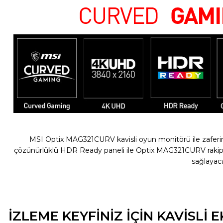
MSI Optix MAG321CURV kavisli oyun monitörü ile zaferin
çözünürlüklü HDR Ready paneli ile Optix MAG321CURV rakipler
sağlayac
İZLEME KEYFİNİZ İÇİN KAVİSLİ 