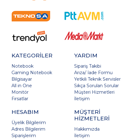
KATEGORİLER
YARDIM
Notebook
Sipariş Takibi
Gaming Notebook
Arıza/ İade Formu
Bilgisayar
Yetkili Teknik Servisler
All in One
Sıkça Sorulan Sorular
Monitör
Müşteri Hizmetleri
Fırsatlar
İletişim
HESABIM
MÜŞTERİ
HİZMETLERİ
Üyelik Bilgilerim
Adres Bilgilerim
Hakkımızda
Siparişlerim
İletişim