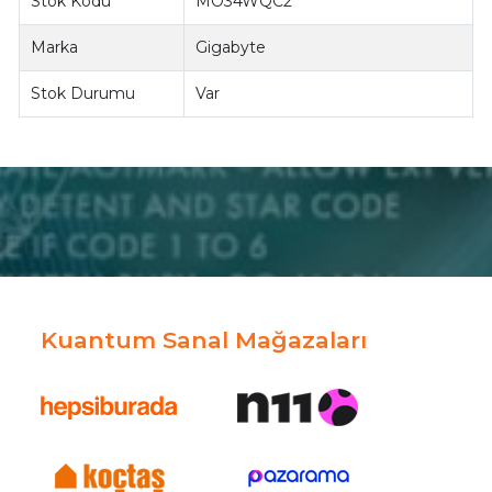
Stok Kodu
MO34WQC2
Marka
Gigabyte
Stok Durumu
Var
Kuantum Sanal Mağazaları