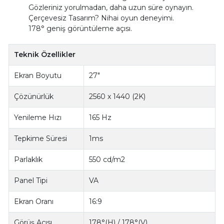
Gözleriniz yorulmadan, daha uzun süre oynayın.
Çerçevesiz Tasarım? Nihai oyun deneyimi.
178° geniş görüntüleme açısı.
Teknik Özellikler
Ekran Boyutu
27"
Çözünürlük
2560 x 1440 (2K)
Yenileme Hızı
165 Hz
Tepkime Süresi
1ms
Parlaklık
550 cd/m2
Panel Tipi
VA
Ekran Oranı
16:9
Görüş Açısı
178°(H) / 178°(V)