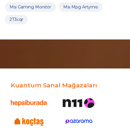
Msı Gaming Monitör
Msı Mpg Artymıs
273cqr
Kuantum Sanal Mağazaları