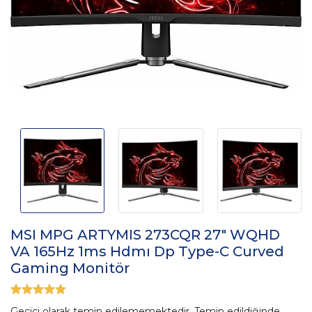
MSI MPG ARTYMIS 273CQR 27" WQHD
VA 165Hz 1ms Hdmı Dp Type-C Curved
Gaming Monitör
Geçici olarak temin edilememektedir. Temin edildiğinde