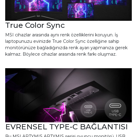
True Color Sync
MSI cihazlar arasında aynı renk özelliklerini koruyun. İş
laptopunuzu evinizde True Color Sync özelliğine sahip
monitörünüze bağladığınızda renk ayarı yapmanıza gerek
kalmaz. Böylece cihazlar arasında renk farkı oluşmaz.
EVRENSEL TYPE-C BAĞLANTISI
Bu MSI ARTYMIS ARTYMIS serisi oyuncu monitörü, USB