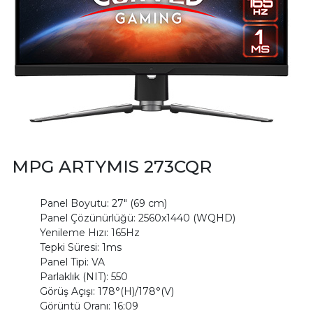
MPG ARTYMIS 273CQR
Panel Boyutu: 27" (69 cm)
Panel Çözünürlüğü: 2560x1440 (WQHD)
Yenileme Hızı: 165Hz
Tepki Süresi: 1ms
Panel Tipi: VA
Parlaklık (NIT): 550
Görüş Açışı: 178°(H)/178°(V)
Görüntü Oranı: 16:09