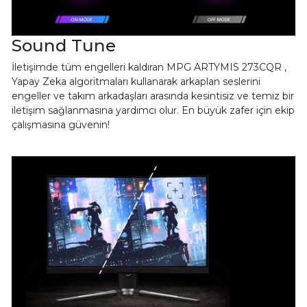
Sound Tune
İletişimde tüm engelleri kaldıran MPG ARTYMIS 273CQR ,
Yapay Zeka algoritmaları kullanarak arkaplan seslerini
engeller ve takım arkadaşları arasında kesintisiz ve temiz bir
iletişim sağlanmasına yardımcı olur. En büyük zafer için ekip
çalışmasına güvenin!