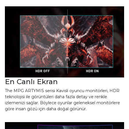
En Canlı Ekran
The MPG ARTYMIS serisi Kavisli oyuncu monitörleri, HDR
teknolojisi ile görüntüleri daha fazla detay ve renkle
izlemenizi sağlar. Böylece oyunlar geleneksel monitörlere
göre insan gözü için daha doğal görünür.