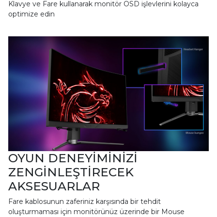
Klavye ve Fare kullanarak monitör OSD işlevlerini kolayca
optimize edin
OYUN DENEYİMİNİZİ
ZENGİNLEŞTİRECEK
AKSESUARLAR
Fare kablosunun zaferiniz karşısında bir tehdit
oluşturmaması için monitörünüz üzerinde bir Mouse