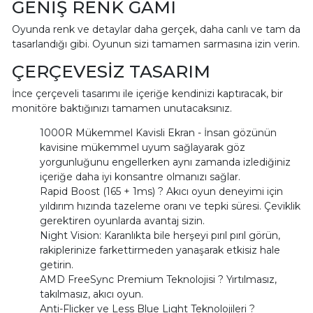
GENİŞ RENK GAMI
Oyunda renk ve detaylar daha gerçek, daha canlı ve tam da
tasarlandığı gibi. Oyunun sizi tamamen sarmasına izin verin.
ÇERÇEVESİZ TASARIM
İnce çerçeveli tasarımı ile içeriğe kendinizi kaptıracak, bir
monitöre baktığınızı tamamen unutacaksınız.
1000R Mükemmel Kavisli Ekran - İnsan gözünün
kavisine mükemmel uyum sağlayarak göz
yorgunluğunu engellerken aynı zamanda izlediğiniz
içeriğe daha iyi konsantre olmanızı sağlar.
Rapid Boost (165 + 1ms) ? Akıcı oyun deneyimi için
yıldırım hızında tazeleme oranı ve tepki süresi. Çeviklik
gerektiren oyunlarda avantaj sizin.
Night Vision: Karanlıkta bile herşeyi pırıl pırıl görün,
rakiplerinize farkettirmeden yanaşarak etkisiz hale
getirin.
AMD FreeSync Premium Teknolojisi ? Yırtılmasız,
takılmasız, akıcı oyun.
Anti-Flicker ve Less Blue Light Teknolojileri ?