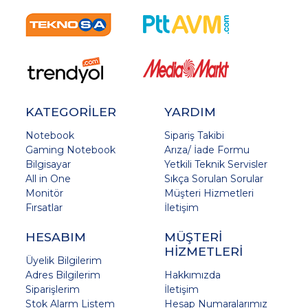
KATEGORİLER
YARDIM
Notebook
Sipariş Takibi
Gaming Notebook
Arıza/ İade Formu
Bilgisayar
Yetkili Teknik Servisler
All in One
Sıkça Sorulan Sorular
Monitör
Müşteri Hizmetleri
Fırsatlar
İletişim
HESABIM
MÜŞTERİ
HİZMETLERİ
Üyelik Bilgilerim
Adres Bilgilerim
Hakkımızda
Siparişlerim
İletişim
Stok Alarm Listem
Hesap Numaralarımız