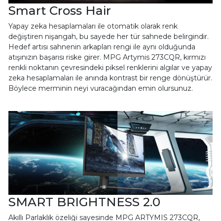
Smart Cross Hair
Yapay zeka hesaplamaları ile otomatik olarak renk
değiştiren nişangah, bu sayede her tür sahnede belirgindir.
Hedef artısı sahnenin arkaplan rengi ile aynı olduğunda
atışınızın başarısı riske girer. MPG Artymis 273CQR, kırmızı
renkli noktanın çevresindeki piksel renklerini algılar ve yapay
zeka hesaplamaları ile anında kontrast bir renge dönüştürür.
Böylece merminin neyi vuracağından emin olursunuz.
SMART BRIGHTNESS 2.0
Akıllı Parlaklık özeliği sayesinde MPG ARTYMIS 273CQR,