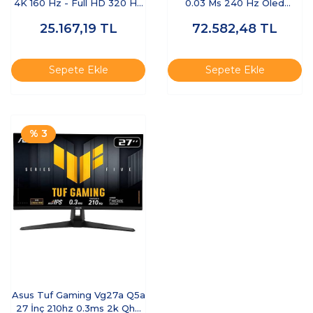
4K 160 Hz - Full HD 320 Hz
0.03 Ms 240 Hz Oled
Pivot IPS Oyuncu Monitörü
Oyuncu Monitör
25.167,19
TL
72.582,48
TL
Sepete Ekle
Sepete Ekle
% 3
Asus Tuf Gaming Vg27a Q5a
27 İnç 210hz 0.3ms 2k Qhd