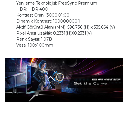
Yenileme Teknolojisi: FreeSync Premium
HDR: HDR 400
Kontrast Oranı: 3000:01:00
Dinamik Kontrast: 100000000:1
Aktif Görüntü Alanı (MM): 596.736 (H) x 335.664 (V)
Pixel Arası Uzaklık: 0.2331(H)X0.2331(V)
Renk Sayısı: 1.07B
Vesa: 100x100mm