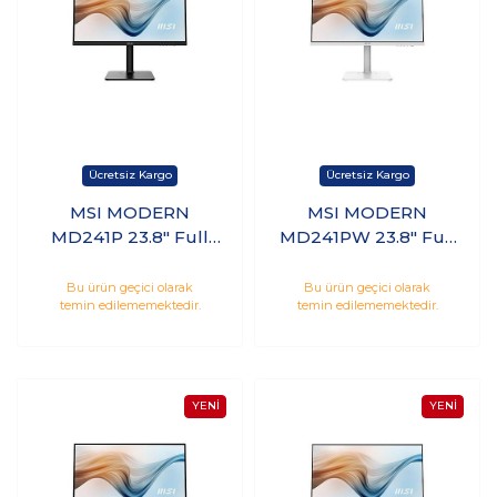
MSI MODERN
MSI MODERN
MD241P 23.8" Full
MD241PW 23.8" Full
HD IPS 75Hz 5ms
HD IPS 75Hz 5ms
Hdmı Type-C
Hdmı Type-C
Bu ürün geçici olarak
Bu ürün geçici olarak
temin edilememektedir.
temin edilememektedir.
Monitör
Monitör