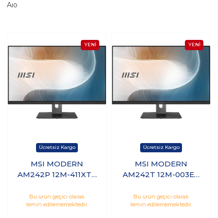
Aıo
MSI MODERN
MSI MODERN
AM242P 12M-411XTR
AM242T 12M-003EU
i7-1260P 32GB 1TB
i5-1240P 8GB 512GB
SSD 23.8 FHD
SSD 23.8 FHD
Bu ürün geçici olarak
Bu ürün geçici olarak
temin edilememektedir.
temin edilememektedir.
FreeDos
FreeDos