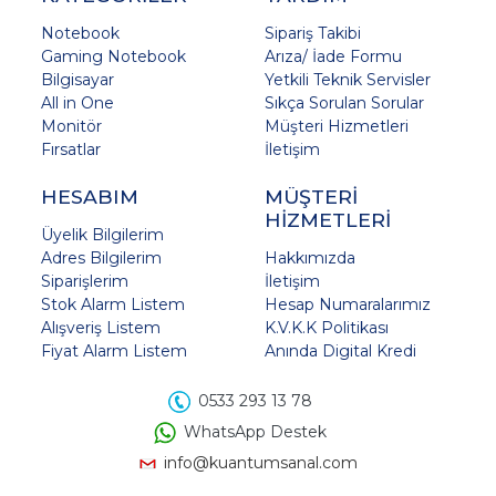
Notebook
Sipariş Takibi
Gaming Notebook
Arıza/ İade Formu
Bilgisayar
Yetkili Teknik Servisler
All in One
Sıkça Sorulan Sorular
Monitör
Müşteri Hizmetleri
Fırsatlar
İletişim
HESABIM
MÜŞTERİ
HİZMETLERİ
Üyelik Bilgilerim
Adres Bilgilerim
Hakkımızda
Siparişlerim
İletişim
Stok Alarm Listem
Hesap Numaralarımız
Alışveriş Listem
K.V.K.K Politikası
Fiyat Alarm Listem
Anında Digital Kredi
0533 293 13 78
WhatsApp Destek
info@kuantumsanal.com