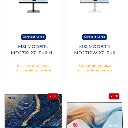
MSI MODERN
MSI MODERN
MD271P 27" Full HD
MD271PW 27" Full
IPS 75Hz 5ms Hdmı
HD IPS 75Hz 5ms
Type-C Monitör
Hdmı Type-C
Bu ürün geçici olarak
Bu ürün geçici olarak
temin edilememektedir.
temin edilememektedir.
Monitör