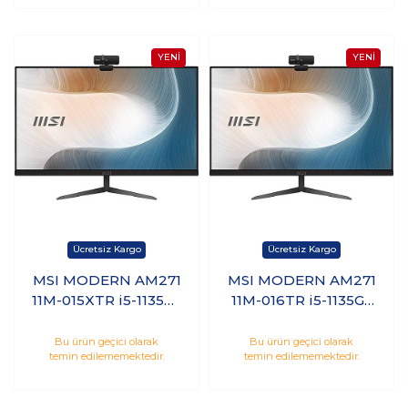
MSI MODERN AM271
MSI MODERN AM271
11M-015XTR i5-1135G7
11M-016TR i5-1135G7
16GB 256GB SSD 1TB
8GB 512GB SSD 27
HDD 27 FHD
FHD Windows 10
Bu ürün geçici olarak
Bu ürün geçici olarak
temin edilememektedir.
temin edilememektedir.
Freedos
Home