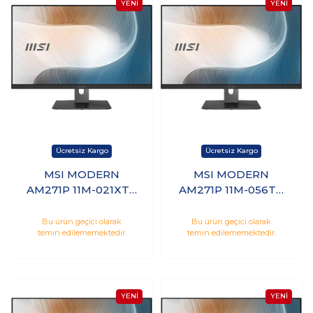
MSI MODERN
MSI MODERN
AM271P 11M-021XTR
AM271P 11M-056TR
i7-1165G7 16GB 512GB
i7-1165G7 16GB 1TB
SSD 27 FHD Freedos
SSD 27 FHD
Bu ürün geçici olarak
Bu ürün geçici olarak
temin edilememektedir.
temin edilememektedir.
Windows 10 Pro