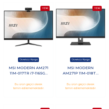
MSI MODERN AM271
MSI MODERN
11M-017TR i7-1165G7
AM271P 11M-018TR
16GB 256GB SSD 1TB
i7-1165G7 16GB 512GB
HDD 27 FHD
SSD 27 FHD
Bu ürün geçici olarak
Bu ürün geçici olarak
temin edilememektedir.
temin edilememektedir.
Windows 10 Home
Windows 10 Pro