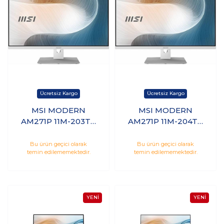
MSI MODERN
MSI MODERN
AM271P 11M-203TR
AM271P 11M-204TR
i7-1165G7 16GB 512GB
i5-1135G7 8GB 512GB
SSD 27 FHD
SSD 27 FHD
Bu ürün geçici olarak
Bu ürün geçici olarak
temin edilememektedir.
temin edilememektedir.
Windows 10 Pro
Windows 10 Pro