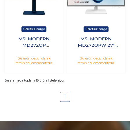
MSI MODERN
MSI MODERN
MD272QP
MD272QPW 27"
ULTRAMARINE 27"
QHD IPS 75Hz 4ms
QHD IPS 75Hz 4ms
Hdmı Dp Type-C
Bu ürün geçici olarak
Bu ürün geçici olarak
temin edilememektedir.
temin edilememektedir.
Hdmı Dp Type-C
Monitör
Monitör
Bu aramada toplam
16
ürün listeleniyor.
1