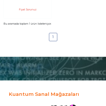
Cellular 256GB
Tablet Mor
Fiyat Sorunuz
MK8K3TU/A
Bu aramada toplam
1
ürün listeleniyor.
1
Kuantum Sanal Mağazaları