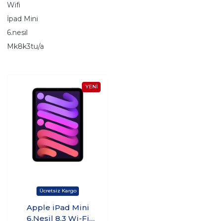
Wifi
İpad Mini
6.nesil
Mk8k3tu/a
Apple iPad Mini
6.Nesil 8.3 Wi-Fi