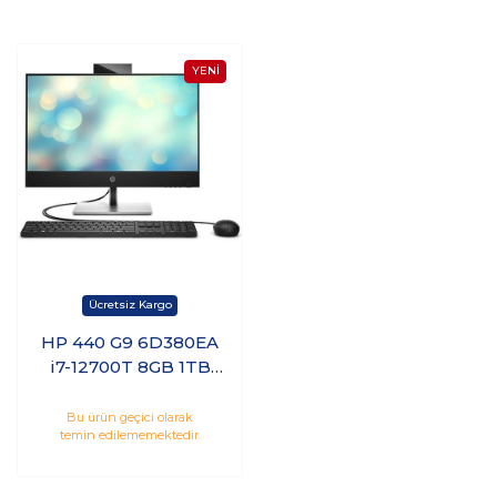
HP 440 G9 6D380EA
i7-12700T 8GB 1TB
HDD 512GB SSD 23.8
Freedos
Bu ürün geçici olarak
temin edilememektedir.