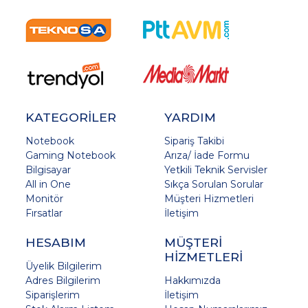
KATEGORİLER
YARDIM
Notebook
Sipariş Takibi
Gaming Notebook
Arıza/ İade Formu
Bilgisayar
Yetkili Teknik Servisler
All in One
Sıkça Sorulan Sorular
Monitör
Müşteri Hizmetleri
Fırsatlar
İletişim
HESABIM
MÜŞTERİ
HİZMETLERİ
Üyelik Bilgilerim
Adres Bilgilerim
Hakkımızda
Siparişlerim
İletişim