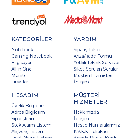
KATEGORİLER
YARDIM
Notebook
Sipariş Takibi
Gaming Notebook
Arıza/ İade Formu
Bilgisayar
Yetkili Teknik Servisler
All in One
Sıkça Sorulan Sorular
Monitör
Müşteri Hizmetleri
Fırsatlar
İletişim
HESABIM
MÜŞTERİ
HİZMETLERİ
Üyelik Bilgilerim
Adres Bilgilerim
Hakkımızda
Siparişlerim
İletişim
Stok Alarm Listem
Hesap Numaralarımız
Alışveriş Listem
K.V.K.K Politikası
Fiyat Alarm Listem
Anında Digital Kredi