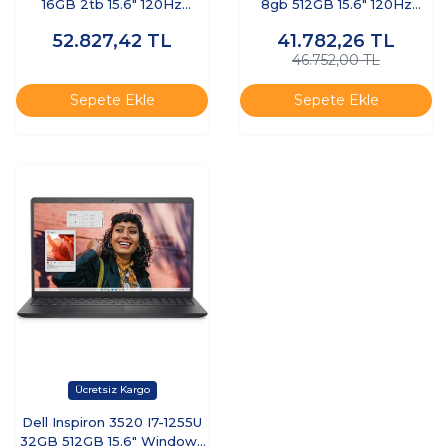
16GB 2tb 15.6" 120Hz
8gb 512GB 15.6" 120Hz
Windows 11 Pro I35201013_U
Windows 11 Pro I35201013_U
52.827,42
TL
41.782,26
TL
Taşınabilir Bilgisayar
Taşınabilir Bilgisayar
46.752,00 TL
Sepete Ekle
Sepete Ekle
Dell Inspiron 3520 I7-1255U
32GB 512GB 15.6" Windows