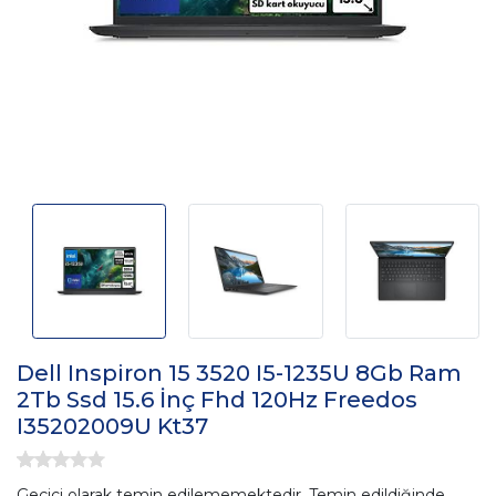
Dell Inspiron 15 3520 I5-1235U 8Gb Ram
2Tb Ssd 15.6 İnç Fhd 120Hz Freedos
I35202009U Kt37
Geçici olarak temin edilememektedir. Temin edildiğinde