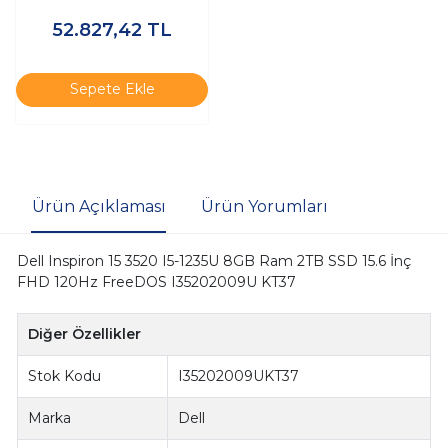
11 Pro I35201013_U K22
52.827,42
TL
Sepete Ekle
Ürün Açıklaması
Ürün Yorumları
Dell Inspiron 15 3520 I5-1235U 8GB Ram 2TB SSD 15.6 İnç
FHD 120Hz FreeDOS I35202009U KT37
Diğer Özellikler
Stok Kodu
I35202009UKT37
Marka
Dell