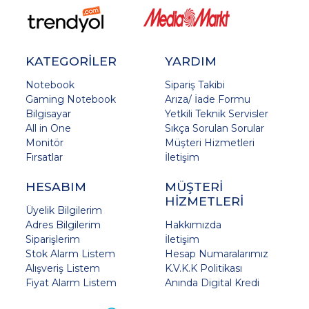
KATEGORİLER
YARDIM
Notebook
Sipariş Takibi
Gaming Notebook
Arıza/ İade Formu
Bilgisayar
Yetkili Teknik Servisler
All in One
Sıkça Sorulan Sorular
Monitör
Müşteri Hizmetleri
Fırsatlar
İletişim
HESABIM
MÜŞTERİ
HİZMETLERİ
Üyelik Bilgilerim
Adres Bilgilerim
Hakkımızda
Siparişlerim
İletişim
Stok Alarm Listem
Hesap Numaralarımız
Alışveriş Listem
K.V.K.K Politikası
Fiyat Alarm Listem
Anında Digital Kredi