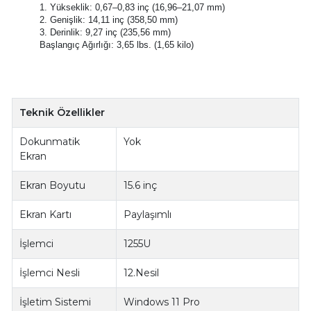
1. Yükseklik: 0,67–0,83 inç (16,96–21,07 mm)
2. Genişlik: 14,11 inç (358,50 mm)
3. Derinlik: 9,27 inç (235,56 mm)
Başlangıç Ağırlığı: 3,65 lbs. (1,65 kilo)
Teknik Özellikler
Dokunmatik
Yok
Ekran
Ekran Boyutu
15.6 inç
Ekran Kartı
Paylaşımlı
İşlemci
1255U
İşlemci Nesli
12.Nesil
İşletim Sistemi
Windows 11 Pro