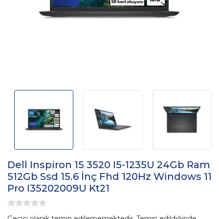
Dell Inspiron 15 3520 I5-1235U 24Gb Ram
512Gb Ssd 15.6 İnç Fhd 120Hz Windows 11
Pro I35202009U Kt21
Geçici olarak temin edilememektedir. Temin edildiğinde