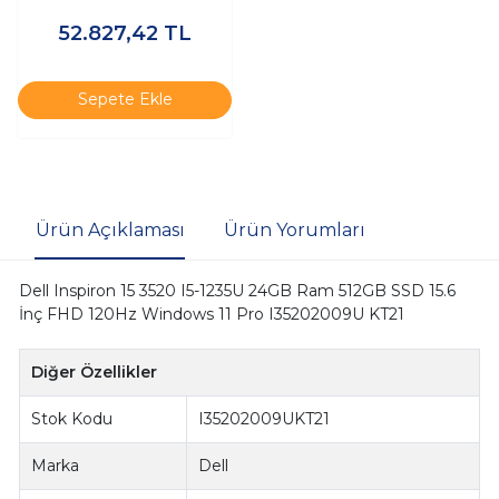
11 Pro I35201013_U K22
52.827,42
TL
Sepete Ekle
Ürün Açıklaması
Ürün Yorumları
Dell Inspiron 15 3520 I5-1235U 24GB Ram 512GB SSD 15.6
İnç FHD 120Hz Windows 11 Pro I35202009U KT21
Diğer Özellikler
Stok Kodu
I35202009UKT21
Marka
Dell