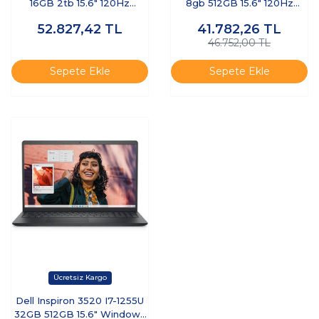
16GB 2tb 15.6" 120Hz
8gb 512GB 15.6" 120Hz
Windows 11 Pro I35201013_U
Windows 11 Pro I35201013_U
52.827,42
TL
41.782,26
TL
Taşınabilir Bilgisayar
Taşınabilir Bilgisayar
46.752,00 TL
Sepete Ekle
Sepete Ekle
Dell Inspiron 3520 I7-1255U
32GB 512GB 15.6" Windows