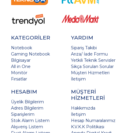
KATEGORİLER
YARDIM
Notebook
Sipariş Takibi
Gaming Notebook
Arıza/ İade Formu
Bilgisayar
Yetkili Teknik Servisler
All in One
Sıkça Sorulan Sorular
Monitör
Müşteri Hizmetleri
Fırsatlar
İletişim
HESABIM
MÜŞTERİ
HİZMETLERİ
Üyelik Bilgilerim
Adres Bilgilerim
Hakkımızda
Siparişlerim
İletişim
Stok Alarm Listem
Hesap Numaralarımız
Alışveriş Listem
K.V.K.K Politikası
Fiyat Alarm Listem
Anında Digital Kredi