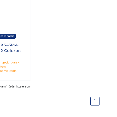
 X543MA-
2 Celeron
0 4GB 1TB
.6 Freedos
 geçici olarak
temin
memektedir.
plam
1
ürün listeleniyor.
1