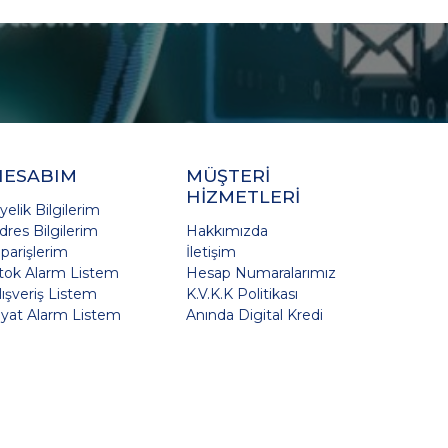
HESABIM
MÜŞTERİ
HİZMETLERİ
yelik Bilgilerim
dres Bilgilerim
Hakkımızda
iparişlerim
İletişim
tok Alarm Listem
Hesap Numaralarımız
lışveriş Listem
K.V.K.K Politikası
iyat Alarm Listem
Anında Digital Kredi