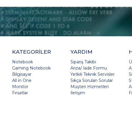
KATEGORİLER
YARDIM
Notebook
Sipariş Takibi
Ü
Gaming Notebook
Arıza/ İade Formu
A
Bilgisayar
Yetkili Teknik Servisler
S
All in One
Sıkça Sorulan Sorular
S
Monitör
Müşteri Hizmetleri
A
Fırsatlar
İletişim
F