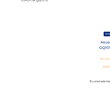
Asus
GQ101
N402
HDD 15
Bu ürün
edile
Bu aramada to