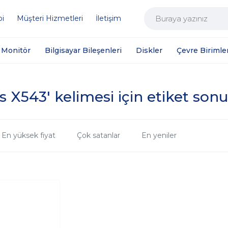
bi
Müşteri Hizmetleri
İletişim
Monitör
Bilgisayar Bileşenleri
Diskler
Çevre Birimler
s X543' kelimesi için etiket sonu
En yüksek fiyat
Çok satanlar
En yeniler