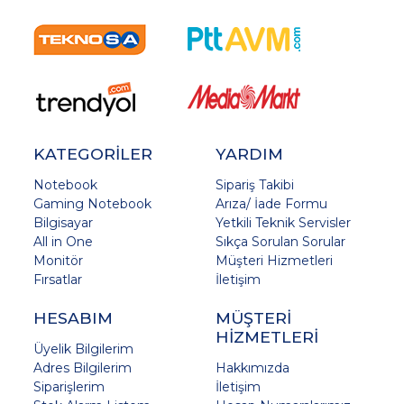
KATEGORİLER
YARDIM
Notebook
Sipariş Takibi
Gaming Notebook
Arıza/ İade Formu
Bilgisayar
Yetkili Teknik Servisler
All in One
Sıkça Sorulan Sorular
Monitör
Müşteri Hizmetleri
Fırsatlar
İletişim
HESABIM
MÜŞTERİ
HİZMETLERİ
Üyelik Bilgilerim
Adres Bilgilerim
Hakkımızda
Siparişlerim
İletişim