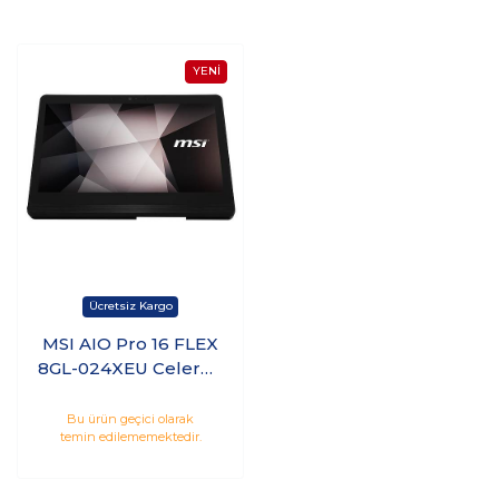
MSI AIO Pro 16 FLEX
8GL-024XEU Celeron
N4000 4GB 256GB
SSD 15.6 Touch
Bu ürün geçici olarak
temin edilememektedir.
Freedos