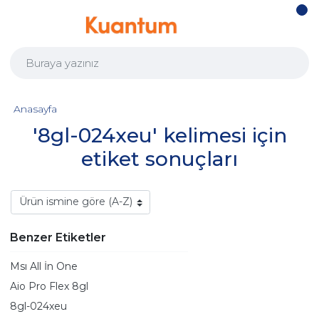
Anasayfa
'8gl-024xeu' kelimesi için
etiket sonuçları
Benzer Etiketler
Msı All İn One
Aio Pro Flex 8gl
8gl-024xeu