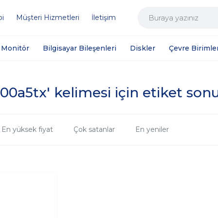
bi
Müşteri Hizmetleri
İletişim
Monitör
Bilgisayar Bileşenleri
Diskler
Çevre Birimler
t00a5tx' kelimesi için etiket sonu
En yüksek fiyat
Çok satanlar
En yeniler