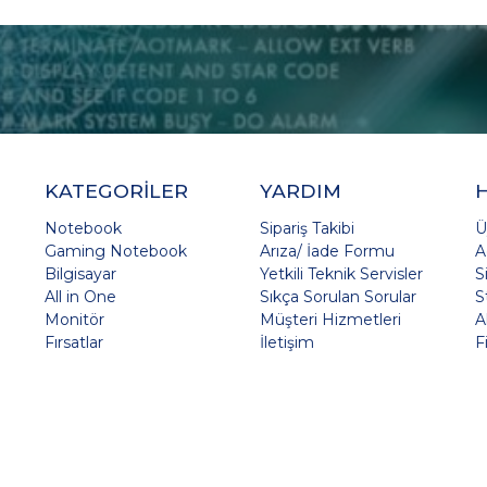
KATEGORİLER
YARDIM
Notebook
Sipariş Takibi
Ü
Gaming Notebook
Arıza/ İade Formu
A
Bilgisayar
Yetkili Teknik Servisler
S
All in One
Sıkça Sorulan Sorular
S
Monitör
Müşteri Hizmetleri
A
Fırsatlar
İletişim
F