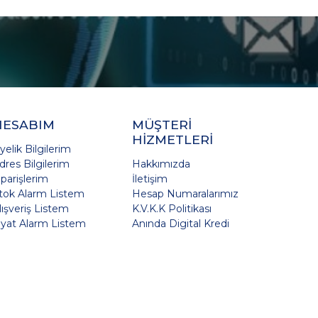
HESABIM
MÜŞTERİ
HİZMETLERİ
yelik Bilgilerim
dres Bilgilerim
Hakkımızda
iparişlerim
İletişim
tok Alarm Listem
Hesap Numaralarımız
lışveriş Listem
K.V.K.K Politikası
iyat Alarm Listem
Anında Digital Kredi