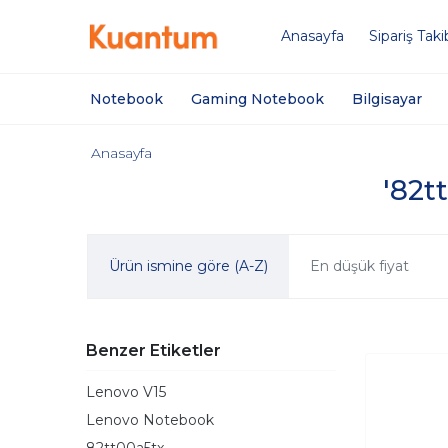
Anasayfa
Sipariş Taki
Notebook
Gaming Notebook
Bilgisayar
Anasayfa
'82t
Ürün ismine göre (A-Z)
En düşük fiyat
Benzer Etiketler
Lenovo V15
Lenovo Notebook
82tt00a5tx