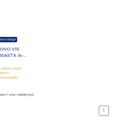
OVO V15
0A5TX i5-
 8GB 512GB
15.6" FDOS
 geçici olarak
temin
memektedir.
plam
1
ürün listeleniyor.
1