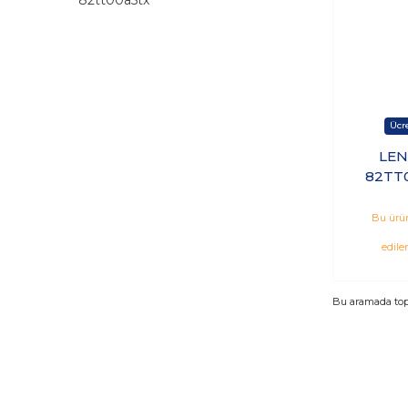
LEN
82TT0
1235U
SSD 
Bu ürün
edile
Bu aramada to