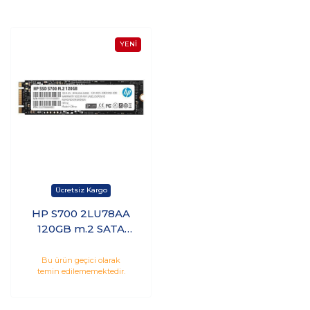
HP S700 2LU78AA
120GB m.2 SATA
2280 SSD
(555/470MB/s)
Bu ürün geçici olarak
temin edilememektedir.