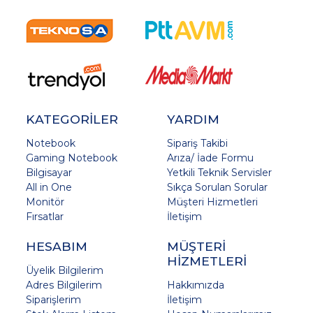
KATEGORİLER
YARDIM
Notebook
Sipariş Takibi
Gaming Notebook
Arıza/ İade Formu
Bilgisayar
Yetkili Teknik Servisler
All in One
Sıkça Sorulan Sorular
Monitör
Müşteri Hizmetleri
Fırsatlar
İletişim
HESABIM
MÜŞTERİ
HİZMETLERİ
Üyelik Bilgilerim
Adres Bilgilerim
Hakkımızda
Siparişlerim
İletişim