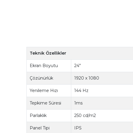
Teknik Özellikler
Ekran Boyutu
24"
Çözünürlük
1920 x 1080
Yenileme Hızı
144 Hz
Tepkime Süresi
1ms
Parlaklık
250 cd/m2
Panel Tipi
IPS