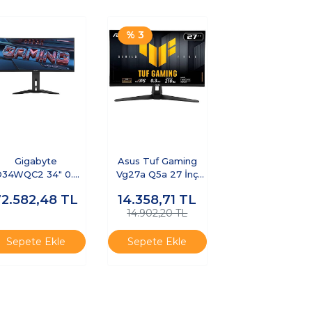
% 3
Gigabyte
Asus Tuf Gaming
34WQC2 34" 0.03
Vg27a Q5a 27 İnç
Ms 240 Hz Oled
210hz 0.3ms 2k Qhd
72.582,48
TL
14.358,71
TL
Oyuncu Monitör
Adaptive S
14.902,20 TL
Sepete Ekle
Sepete Ekle