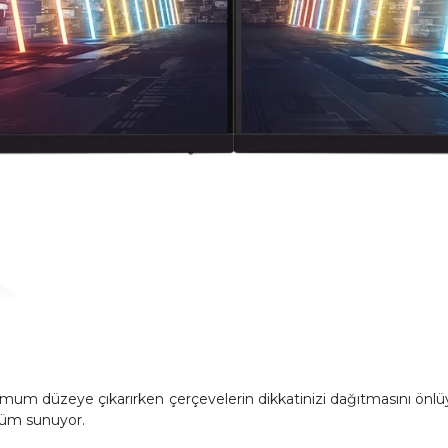
imum düzeye çıkarırken çerçevelerin dikkatinizi dağıtmasını önlüy
züm sunuyor.