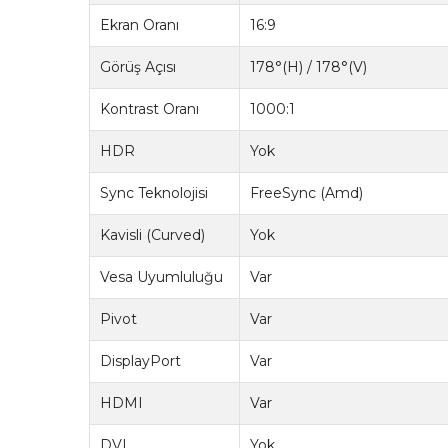
Ekran Oranı
16:9
Görüş Açısı
178°(H) / 178°(V)
Kontrast Oranı
1000:1
HDR
Yok
Sync Teknolojisi
FreeSync (Amd)
Kavisli (Curved)
Yok
Vesa Uyumluluğu
Var
Pivot
Var
DisplayPort
Var
HDMI
Var
DVI
Yok