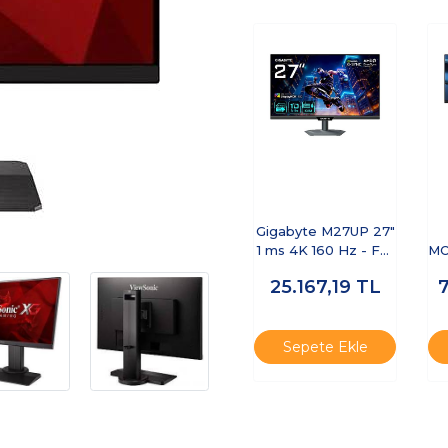
Gigabyte M27UP 27"
1 ms 4K 160 Hz - Full
MO
HD 320 Hz Pivot IPS
25.167,19
TL
Oyuncu Monitörü
Sepete Ekle