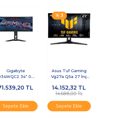
% 3
Gigabyte
Asus Tuf Gaming
34WQC2 34" 0.03
Vg27a Q5a 27 İnç
Ms 240 Hz Oled
210hz 0.3ms 2k Qhd
71.539,20
TL
14.152,32
TL
Oyuncu Monitör
Adaptive S
14.688,00 TL
Sepete Ekle
Sepete Ekle