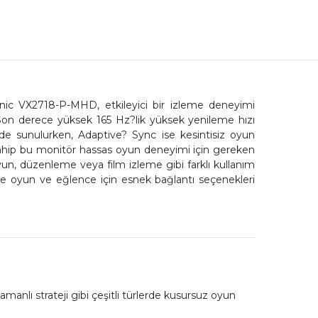
ic VX2718-P-MHD, etkileyici bir izleme deneyimi
 Son derece yüksek 165 Hz?lik yüksek yenileme hızı
de sunulurken, Adaptive? Sync ise kesintisiz oyun
 sahip bu monitör hassas oyun deneyimi için gereken
n, düzenleme veya film izleme gibi farklı kullanım
ise oyun ve eğlence için esnek bağlantı seçenekleri
anlı strateji gibi çeşitli türlerde kusursuz oyun