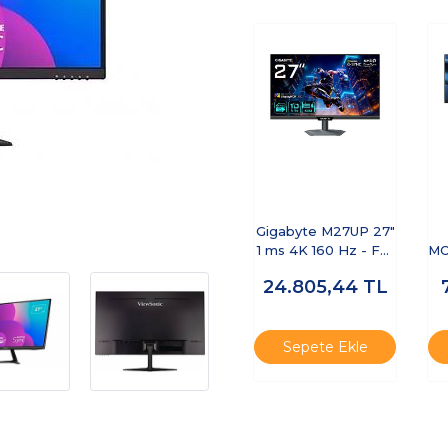
Gigabyte M27UP 27"
1 ms 4K 160 Hz - Full
MO
HD 320 Hz Pivot IPS
24.805,44
TL
Oyuncu Monitörü
Sepete Ekle