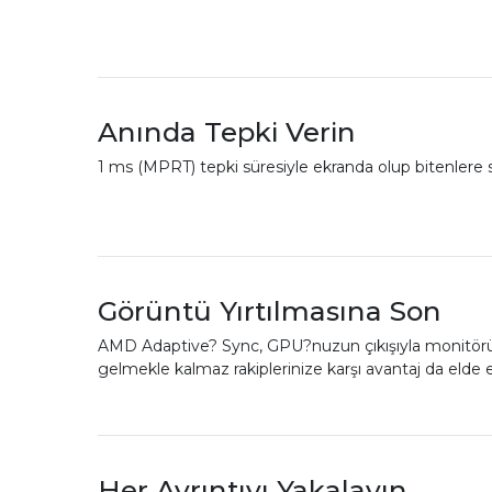
Anında Tepki Verin
1 ms (MPRT) tepki süresiyle ekranda olup bitenlere siz 
Görüntü Yırtılmasına Son
AMD Adaptive? Sync, GPU?nuzun çıkışıyla monitörünü
gelmekle kalmaz rakiplerinize karşı avantaj da elde e
Her Ayrıntıyı Yakalayın