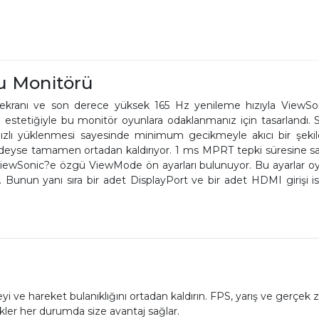
u Monitörü
ekranı ve son derece yüksek 165 Hz yenileme hızıyla ViewSon
estetiğiyle bu monitör oyunlara odaklanmanız için tasarlandı.
hızlı yüklenmesi sayesinde minimum gecikmeyle akıcı bir şekil
neredeyse tamamen ortadan kaldırıyor. 1 ms MPRT tepki süresine
iewSonic?e özgü ViewMode ön ayarları bulunuyor. Bu ayarlar oyu
. Bunun yanı sıra bir adet DisplayPort ve bir adet HDMI girişi 
ve hareket bulanıklığını ortadan kaldırın. FPS, yarış ve gerçek zam
ler her durumda size avantaj sağlar.