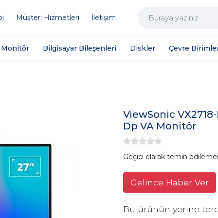
bi
Müşteri Hizmetleri
İletişim
Monitör
Bilgisayar Bileşenleri
Diskler
Çevre Birimler
ViewSonic VX2718
Dp VA Monitör
Geçici olarak temin edileme
Gelince Haber Ver
Bu ürünün yerine terc