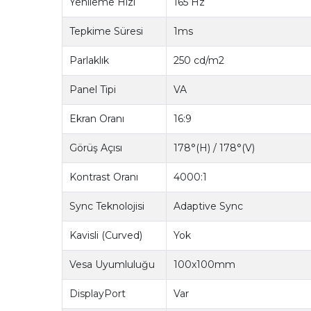
Yenileme Hızı
165 Hz
Tepkime Süresi
1ms
Parlaklık
250 cd/m2
Panel Tipi
VA
Ekran Oranı
16:9
Görüş Açısı
178°(H) / 178°(V)
Kontrast Oranı
4000:1
Sync Teknolojisi
Adaptive Sync
Kavisli (Curved)
Yok
Vesa Uyumluluğu
100x100mm
DisplayPort
Var