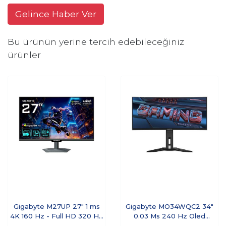
Gelince Haber Ver
Bu ürünün yerine tercih edebileceğiniz
ürünler
Gigabyte M27UP 27" 1 ms
Gigabyte MO34WQC2 34"
4K 160 Hz - Full HD 320 Hz
0.03 Ms 240 Hz Oled
Pivot IPS Oyuncu Monitörü
Oyuncu Monitör