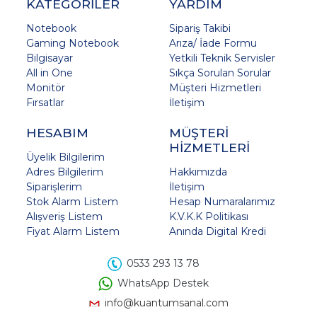
KATEGORİLER
YARDIM
Notebook
Sipariş Takibi
Gaming Notebook
Arıza/ İade Formu
Bilgisayar
Yetkili Teknik Servisler
All in One
Sıkça Sorulan Sorular
Monitör
Müşteri Hizmetleri
Fırsatlar
İletişim
HESABIM
MÜŞTERİ
HİZMETLERİ
Üyelik Bilgilerim
Adres Bilgilerim
Hakkımızda
Siparişlerim
İletişim
Stok Alarm Listem
Hesap Numaralarımız
Alışveriş Listem
K.V.K.K Politikası
Fiyat Alarm Listem
Anında Digital Kredi
0533 293 13 78
WhatsApp Destek
info@kuantumsanal.com