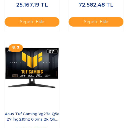
25.167,19
TL
72.582,48
TL
Sepete Ekle
Sepete Ekle
% 3
Asus Tuf Gaming Vg27a Q5a
27 İnç 210hz 0.3ms 2k Qhd
Adaptive S