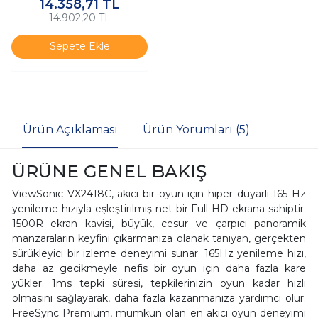
14.358,71
TL
14.902,20 TL
Sepete Ekle
Ürün Açıklaması
Ürün Yorumları (5)
ÜRÜNE GENEL BAKIŞ
ViewSonic VX2418C, akıcı bir oyun için hiper duyarlı 165 Hz
yenileme hızıyla eşleştirilmiş net bir Full HD ekrana sahiptir.
1500R ekran kavisi, büyük, cesur ve çarpıcı panoramik
manzaraların keyfini çıkarmanıza olanak tanıyan, gerçekten
sürükleyici bir izleme deneyimi sunar. 165Hz yenileme hızı,
daha az gecikmeyle nefis bir oyun için daha fazla kare
yükler. 1ms tepki süresi, tepkilerinizin oyun kadar hızlı
olmasını sağlayarak, daha fazla kazanmanıza yardımcı olur.
FreeSync Premium, mümkün olan en akıcı oyun deneyimi