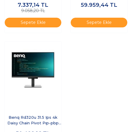
7.337,14
TL
59.959,44
TL
9.058,20 TL
Sepete Ekle
Sepete Ekle
Benq Rd320u 31.5 Ips 4k
Daisy Chain Pivot Pıp-pbp
Dualview Programlama