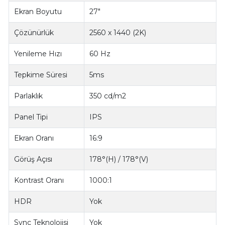
Ekran Boyutu
27"
Çözünürlük
2560 x 1440 (2K)
Yenileme Hızı
60 Hz
Tepkime Süresi
5ms
Parlaklık
350 cd/m2
Panel Tipi
IPS
Ekran Oranı
16:9
Görüş Açısı
178°(H) / 178°(V)
Kontrast Oranı
1000:1
HDR
Yok
Sync Teknolojisi
Yok