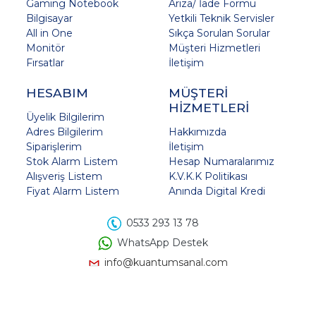
Gaming Notebook
Arıza/ İade Formu
Bilgisayar
Yetkili Teknik Servisler
All in One
Sıkça Sorulan Sorular
Monitör
Müşteri Hizmetleri
Fırsatlar
İletişim
HESABIM
MÜŞTERİ
HİZMETLERİ
Üyelik Bilgilerim
Adres Bilgilerim
Hakkımızda
Siparişlerim
İletişim
Stok Alarm Listem
Hesap Numaralarımız
Alışveriş Listem
K.V.K.K Politikası
Fiyat Alarm Listem
Anında Digital Kredi
0533 293 13 78
WhatsApp Destek
info@kuantumsanal.com