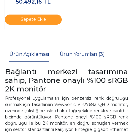
50.492,16
TL
Monitörü
Sepete Ekle
Ürün Açıklaması
Ürün Yorumları (3)
Bağlantı merkezi tasarımına
sahip, Pantone onaylı %100 sRGB
2K monitör
Profesyonel uygulamaları için benzersiz renk doğruluğu
sunmak için tasarlanan ViewSonic VP2768a QHD monitör,
üzerinde çalıştığınız işleri hak ettiği şekilde renkli ve canlı bir
biçimde görüntülüyor. Pantone onaylı %100 sRGB renk
doğruluğu ile bu 2K monitör, en doğru sonuçları vermek
için sektör standartlarını karşılıyor. Entegre gigabit Ethernet