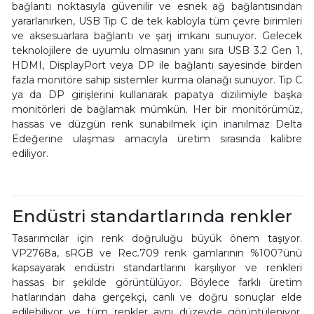
bağlantı noktasıyla güvenilir ve esnek ağ bağlantısından
yararlanırken, USB Tip C de tek kabloyla tüm çevre birimleri
ve aksesuarlara bağlantı ve şarj imkanı sunuyor. Gelecek
teknolojilere de uyumlu olmasının yanı sıra USB 3.2 Gen 1,
HDMI, DisplayPort veya DP ile bağlantı sayesinde birden
fazla monitöre sahip sistemler kurma olanağı sunuyor. Tip C
ya da DP girişlerini kullanarak papatya dizilimiyle başka
monitörleri de bağlamak mümkün. Her bir monitörümüz,
hassas ve düzgün renk sunabilmek için inanılmaz Delta
Edeğerine ulaşması amacıyla üretim sırasında kalibre
ediliyor.
Endüstri standartlarında renkler
Tasarımcılar için renk doğruluğu büyük önem taşıyor.
VP2768a, sRGB ve Rec.709 renk gamlarının %100?ünü
kapsayarak endüstri standartlarını karşılıyor ve renkleri
hassas bir şekilde görüntülüyor. Böylece farklı üretim
hatlarından daha gerçekçi, canlı ve doğru sonuçlar elde
edilebiliyor ve tüm renkler aynı düzeyde görüntüleniyor.