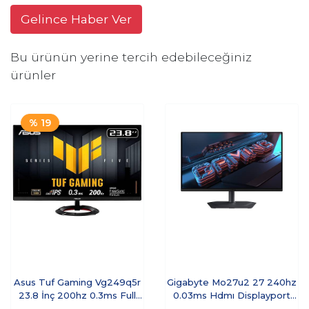
Gelince Haber Ver
Bu ürünün yerine tercih edebileceğiniz
ürünler
% 19
Asus Tuf Gaming Vg249q5r
Gigabyte Mo27u2 27 240hz
23.8 İnç 200hz 0.3ms Full
0.03ms Hdmı Displayport
Hd Adaptive Sy
Freesync Cece5gıg0023