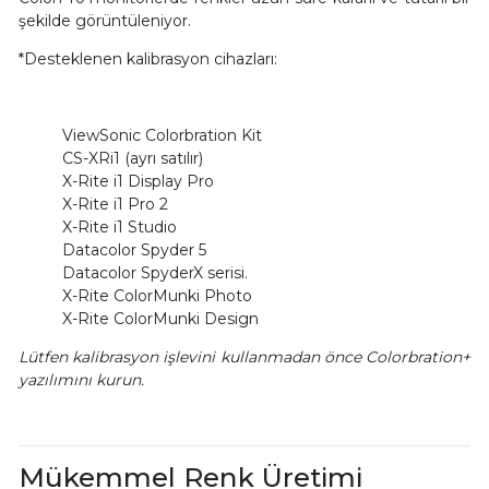
şekilde görüntüleniyor.
*Desteklenen kalibrasyon cihazları:
ViewSonic Colorbration Kit
CS-XRi1 (ayrı satılır)
X-Rite i1 Display Pro
X-Rite i1 Pro 2
X-Rite i1 Studio
Datacolor Spyder 5
Datacolor SpyderX serisi.
X-Rite ColorMunki Photo
X-Rite ColorMunki Design
Lütfen kalibrasyon işlevini kullanmadan önce Colorbration+
yazılımını kurun.
Mükemmel Renk Üretimi