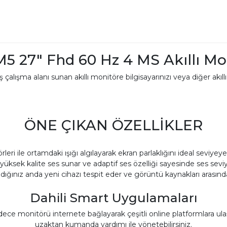
 27" Fhd 60 Hz 4 MS Akıllı Mo
çalışma alanı sunan akıllı monitöre bilgisayarınızı veya diğer akıllı c
ÖNE ÇIKAN ÖZELLİKLER
leri ile ortamdaki ışığı algılayarak ekran parlaklığını ideal seviyeye 
 yüksek kalite ses sunar ve adaptif ses özelliği sayesinde ses seviye
dığınız anda yeni cihazı tespit eder ve görüntü kaynakları arasında
Dahili Smart Uygulamaları
ce monitörü internete bağlayarak çeşitli online platformlara ulaşa
uzaktan kumanda yardımı ile yönetebilirsiniz.