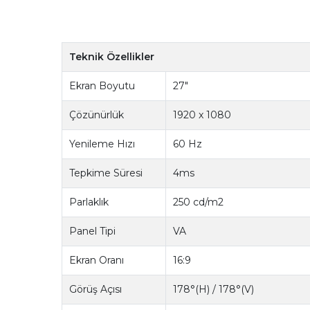
Teknik Özellikler
Ekran Boyutu
27"
Çözünürlük
1920 x 1080
Yenileme Hızı
60 Hz
Tepkime Süresi
4ms
Parlaklık
250 cd/m2
Panel Tipi
VA
Ekran Oranı
16:9
Görüş Açısı
178°(H) / 178°(V)