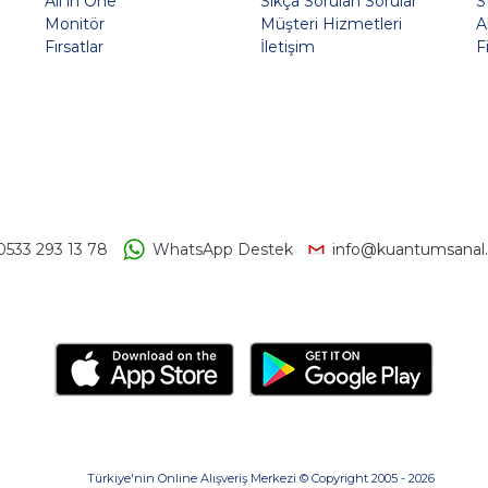
All in One
Sıkça Sorulan Sorular
S
Monitör
Müşteri Hizmetleri
A
Fırsatlar
İletişim
F
0533 293 13 78
WhatsApp Destek
info@kuantumsanal
Türkiye'nin Online Alışveriş Merkezi © Copyright 2005 - 2026