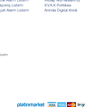
tok Alarm Listem
Hesap Numaralarımız
lışveriş Listem
K.V.K.K Politikası
iyat Alarm Listem
Anında Digital Kredi
.com