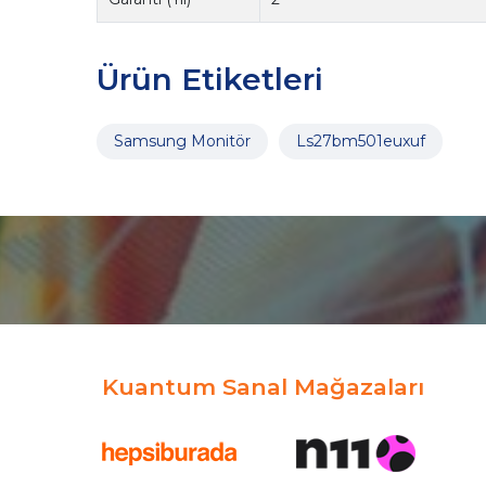
Ürün Etiketleri
Samsung Monitör
Ls27bm501euxuf
Kuantum Sanal Mağazaları