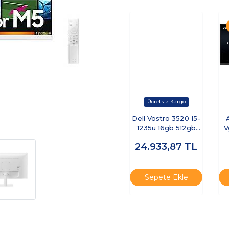
Dell Vostro 3520 I5-
1235u 16gb 512gb
V
Ssd 15.6 Fhd 120hz
20
24.933,87
TL
Freedos
N5315PVNB3520U
Sepete Ekle