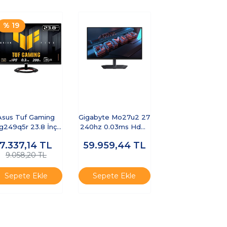
% 19
Asus Tuf Gaming
Gigabyte Mo27u2 27
g249q5r 23.8 İnç
240hz 0.03ms Hdmı
0hz 0.3ms Full Hd
Displayport
7.337,14
TL
59.959,44
TL
Adaptive Sy
Freesync
9.058,20 TL
Cece5gıg0023
Sepete Ekle
Sepete Ekle