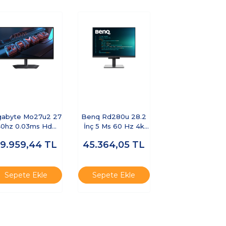
gabyte Mo27u2 27
Benq Rd280u 28.2
0hz 0.03ms Hdmı
İnç 5 Ms 60 Hz 4k
Displayport
Hdr Display Pilot 2
59.959,44
TL
45.364,05
TL
Freesync
Arka Aydınlatmalı Ips
Cece5gıg0023
Programlama
Monitörü
Sepete Ekle
Sepete Ekle