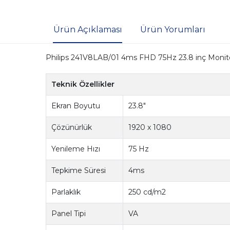
Ürün Açıklaması
Ürün Yorumları
Philips 241V8LAB/01 4ms FHD 75Hz 23.8 inç Monit
Teknik Özellikler
Ekran Boyutu
23.8"
Çözünürlük
1920 x 1080
Yenileme Hızı
75 Hz
Tepkime Süresi
4ms
Parlaklık
250 cd/m2
Panel Tipi
VA