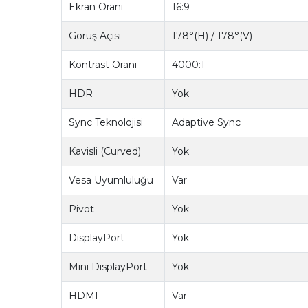
Ekran Oranı
16:9
Görüş Açısı
178°(H) / 178°(V)
Kontrast Oranı
4000:1
HDR
Yok
Sync Teknolojisi
Adaptive Sync
Kavisli (Curved)
Yok
Vesa Uyumluluğu
Var
Pivot
Yok
DisplayPort
Yok
Mini DisplayPort
Yok
HDMI
Var