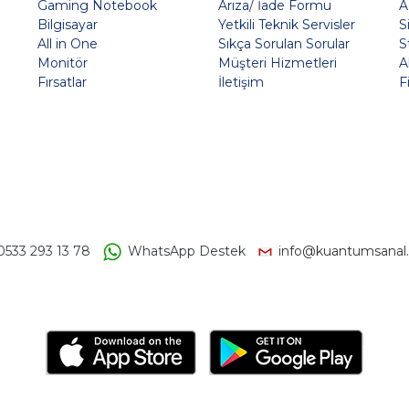
Gaming Notebook
Arıza/ İade Formu
A
Bilgisayar
Yetkili Teknik Servisler
S
All in One
Sıkça Sorulan Sorular
S
Monitör
Müşteri Hizmetleri
A
Fırsatlar
İletişim
F
0533 293 13 78
WhatsApp Destek
info@kuantumsanal