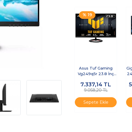
% 19
Asus Tuf Gaming
Gi
Vg249q5r 23.8 İnç
24
200hz 0.3ms Full Hd
7.337,14
TL
Adaptive Sy
9.058,20 TL
Sepete Ekle