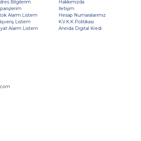
dres Bilgilerim
Hakkımızda
iparişlerim
İletişim
tok Alarm Listem
Hesap Numaralarımız
lışveriş Listem
K.V.K.K Politikası
iyat Alarm Listem
Anında Digital Kredi
.com