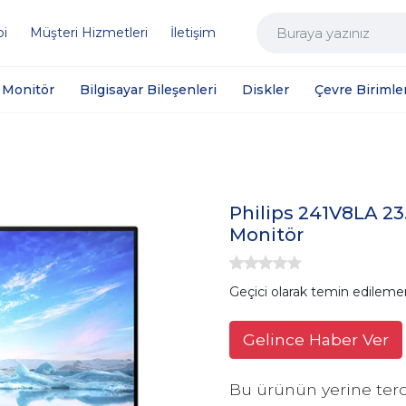
bi
Müşteri Hizmetleri
İletişim
Monitör
Bilgisayar Bileşenleri
Diskler
Çevre Birimler
Philips 241V8LA 2
Monitör
Geçici olarak temin edileme
Gelince Haber Ver
Bu ürünün yerine terc