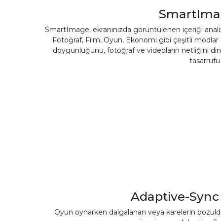
SmartImag
SmartImage, ekranınızda görüntülenen içeriği analiz 
Fotoğraf, Film, Oyun, Ekonomi gibi çeşitli modla
doygunluğunu, fotoğraf ve videoların netliğini 
tasarrufu
Adaptive-Sync 
Oyun oynarken dalgalanan veya karelerin bozuldu