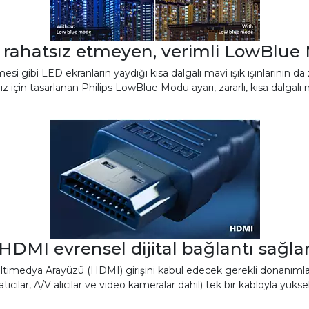
 rahatsız etmeyen, verimli LowBlue
rmesi gibi LED ekranların yaydığı kısa dalgalı mavi ışık ışınlarını
için tasarlanan Philips LowBlue Modu ayarı, zararlı, kısa dalgalı mavi 
HDMI evrensel dijital bağlantı sağla
imedya Arayüzü (HDMI) girişini kabul edecek gerekli donanımla
lar, A/V alıcılar ve video kameralar dahil) tek bir kabloyla yüksek k