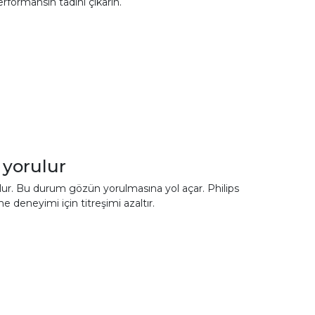
rformansın tadını çıkarın.
 yorulur
 olur. Bu durum gözün yorulmasına yol açar. Philips
e deneyimi için titreşimi azaltır.