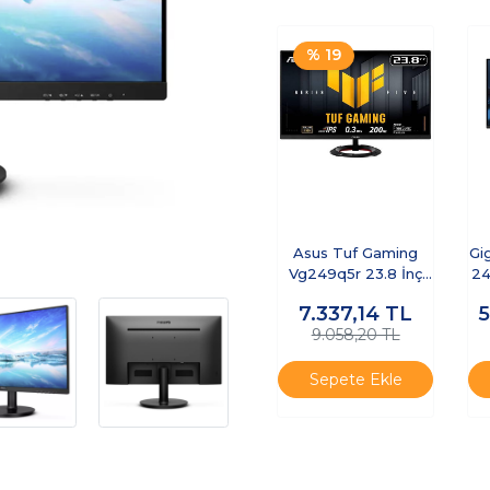
% 19
Asus Tuf Gaming
Gi
Vg249q5r 23.8 İnç
24
200hz 0.3ms Full Hd
7.337,14
TL
Adaptive Sy
9.058,20 TL
Sepete Ekle