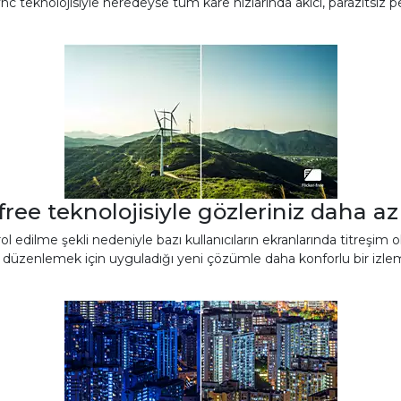
c teknolojisiyle neredeyse tüm kare hızlarında akıcı, parazitsiz pe
-free teknolojisiyle gözleriniz daha az
ol edilme şekli nedeniyle bazı kullanıcıların ekranlarında titreşim
ığı düzenlemek için uyguladığı yeni çözümle daha konforlu bir izlem