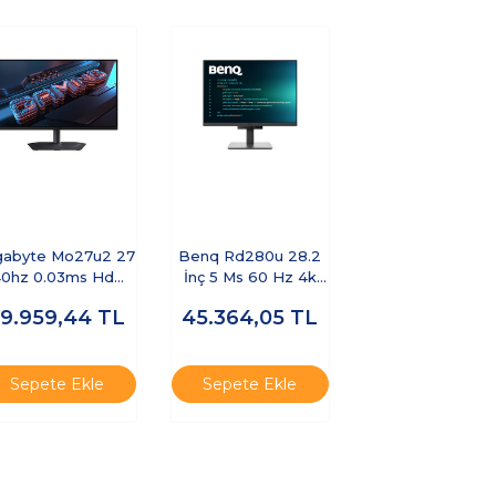
gabyte Mo27u2 27
Benq Rd280u 28.2
0hz 0.03ms Hdmı
İnç 5 Ms 60 Hz 4k
Displayport
Hdr Display Pilot 2
59.959,44
TL
45.364,05
TL
Freesync
Arka Aydınlatmalı Ips
Cece5gıg0023
Programlama
Monitörü
Sepete Ekle
Sepete Ekle