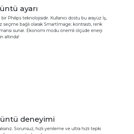
üntü ayarı
Philips teknolojisidir. Kullanıcı dostu bu arayüz İş,
z seçime bağlı olarak SmartImage; kontrastı, renk
ormansı sunar. Ekonomi modu önemli ölçüde enerji
n altında!
örüntü deneyimi
z. Sorunsuz, hızlı yenileme ve ultra hızlı tepki