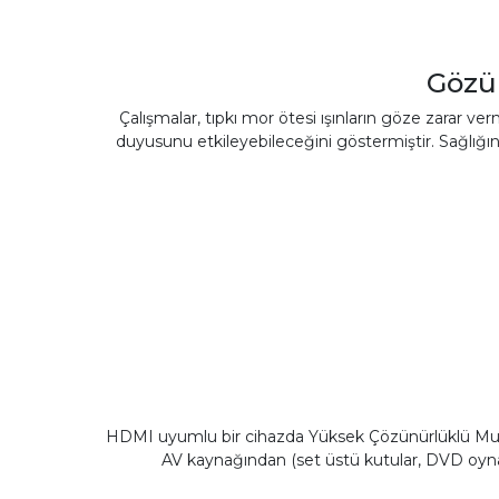
Gözü
Çalışmalar, tıpkı mor ötesi ışınların göze zarar ve
duyusunu etkileyebileceğini göstermiştir. Sağlığınız 
HDMI uyumlu bir cihazda Yüksek Çözünürlüklü Mult
AV kaynağından (set üstü kutular, DVD oynatıcı