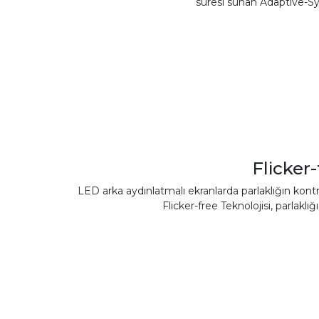
süresi sunan Adaptive-Syn
Flicker
LED arka aydınlatmalı ekranlarda parlaklığın kontr
Flicker-free Teknolojisi, parlakl