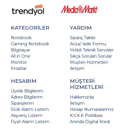
KATEGORİLER
YARDIM
Notebook
Sipariş Takibi
Gaming Notebook
Arıza/ İade Formu
Bilgisayar
Yetkili Teknik Servisler
All in One
Sıkça Sorulan Sorular
Monitör
Müşteri Hizmetleri
Fırsatlar
İletişim
HESABIM
MÜŞTERİ
HİZMETLERİ
Üyelik Bilgilerim
Adres Bilgilerim
Hakkımızda
Siparişlerim
İletişim
Stok Alarm Listem
Hesap Numaralarımız
Alışveriş Listem
K.V.K.K Politikası
Fiyat Alarm Listem
Anında Digital Kredi