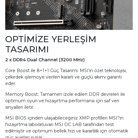
OPTİMİZE YERLEŞİM
TASARIMI
2 x DDR4 Dual Channel (3200 MHz)
Core Boost ile 8+1+1 Güç Tasarımı: MSI'ın özel teknolojisi,
çekirdek işlemciye verilen kararlı ve güçlü akımı garanti
eder.
Memory Boost: Tamamen izole edilen DDR devreleri ile
optimum oyun ve hızaşırtma performansı için saf veri
sinyalleri iletir.
MSI BIOS içinden ulaşabileceğiniz XMP profilleri MSI?ın
hızaşırtma laboratuvarı MSI OC LAB tarafından test
edilmiştir ve optimum bellek hızı ve kararlılık için otomatik
güç ayarları sunar.