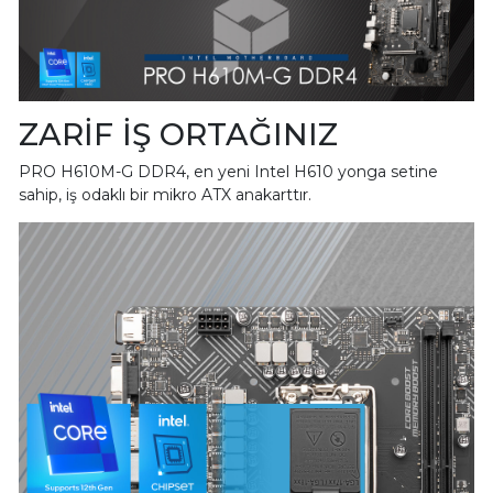
ZARİF İŞ ORTAĞINIZ
PRO H610M-G DDR4, en yeni Intel H610 yonga setine
sahip, iş odaklı bir mikro ATX anakarttır.