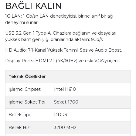
BAĞLI KALIN
1G LAN: 1 Gb/sn LAN denetleyicisi, birinci sınıf bir ağ
deneyimi sunar.
USB 3.2 Gen 1 Type-A: Cihazlara bağlanın ve dosyaları
yüksek bant genişliği oranlarında aktarın: 5Gb/s.
HD Audio: 7.1-Kanal Yüksek Tanımlı Ses ve Audio Boost.
Display Ports: HDMI 2.1 (4K/60Hz) ve eski VGA'yı içerir.
Teknik Özellikler
İşlemci Chipset
Intel H610
İşlemci Soket Tipi
Soket 1700
Bellek Tipi
DDR4
Bellek Hızı
3200 MHz