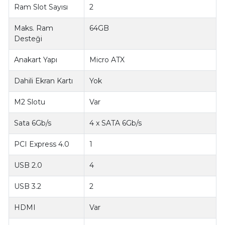
Ram Slot Sayısı
2
Maks. Ram
64GB
Desteği
Anakart Yapı
Micro ATX
Dahili Ekran Kartı
Yok
M2 Slotu
Var
Sata 6Gb/s
4 x SATA 6Gb/s
PCI Express 4.0
1
USB 2.0
4
USB 3.2
2
HDMI
Var