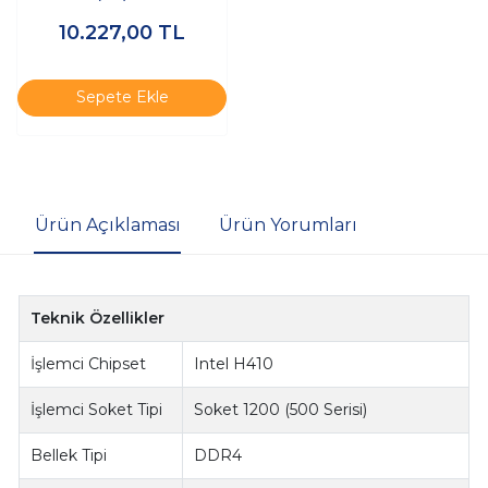
AM5 M.2 HDMI mATX
10.227,00
TL
Anakart
Sepete Ekle
Ürün Açıklaması
Ürün Yorumları
Teknik Özellikler
İşlemci Chipset
Intel H410
İşlemci Soket Tipi
Soket 1200 (500 Serisi)
Bellek Tipi
DDR4