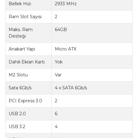
Bellek Hızı
2933 MHz
Ram Slot Sayısı
2
Maks. Ram
64GB
Desteği
Anakart Yapı
Micro ATX
Dahili Ekran Kartı
Yok
M2 Slotu
Var
Sata 6Gb/s
4 x SATA 6Gb/s
PCI Express 3.0
2
USB 2.0
6
USB 3.2
4