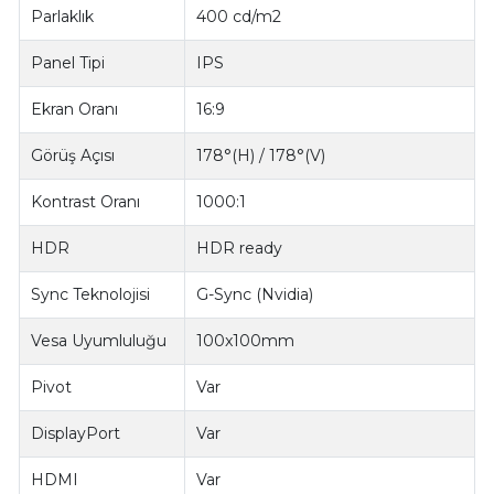
Parlaklık
400 cd/m2
Panel Tipi
IPS
Ekran Oranı
16:9
Görüş Açısı
178°(H) / 178°(V)
Kontrast Oranı
1000:1
HDR
HDR ready
Sync Teknolojisi
G-Sync (Nvidia)
Vesa Uyumluluğu
100x100mm
Pivot
Var
DisplayPort
Var
HDMI
Var