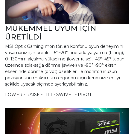
MÜKEMMEL UYUM İÇİN
ÜRETİLDİ
MSI Optix Gaming monitör, en konforlu oyun deneyimini
yaşamanız için üretildi. -5°~20° öne-arkaya yatma (tilting),
0~130mm alçalma-yükselme (lower-raise), -45°~45° tabanı
üzerinde sola-sağa dönme (swivel) ve -90°~90° ekran
ekseninde dönme (pivot) özellikleri ile monitörünüzün
pozisyonunu maksimum ergonomi için kendinize en iyi
şekilde uyacak biçimde ayarlayabilirsiniz.
LOWER - RAISE - TILT - SWIVEL - PIVOT