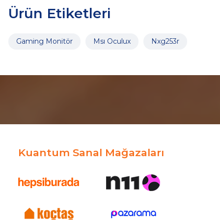
Ürün Etiketleri
Gaming Monitör
Msı Oculux
Nxg253r
Kuantum Sanal Mağazaları