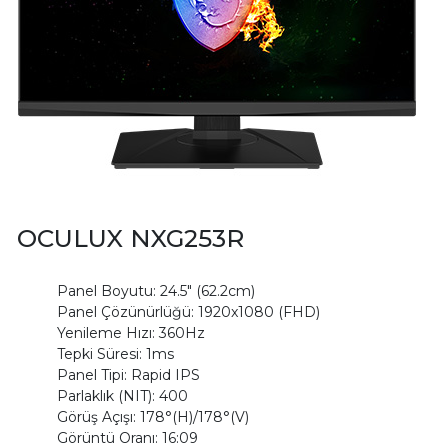
OCULUX NXG253R
Panel Boyutu: 24.5" (62.2cm)
Panel Çözünürlüğü: 1920x1080 (FHD)
Yenileme Hızı: 360Hz
Tepki Süresi: 1ms
Panel Tipi: Rapid IPS
Parlaklık (NIT): 400
Görüş Açışı: 178°(H)/178°(V)
Görüntü Oranı: 16:09