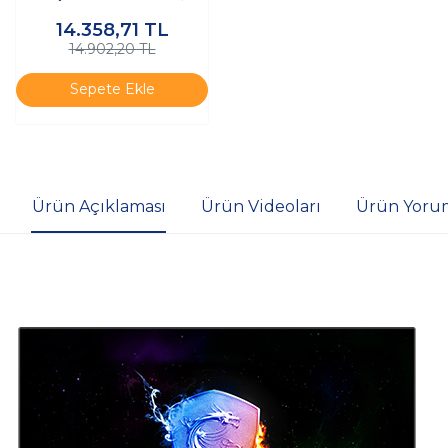
Adaptive S
14.358,71
TL
14.902,20 TL
Sepete Ekle
Ürün Açıklaması
Ürün Videoları
Ürün Yorum