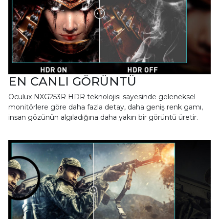
EN CANLI GÖRÜNTÜ
Oculux NXG253R HDR teknolojisi sayesinde geleneksel
monitörlere göre daha fazla detay, daha geniş renk gamı,
insan gözünün algıladığına daha yakın bir görüntü üretir.