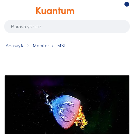
Anasayfa
Monitör
MSI