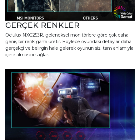
GERÇEK RENKLER
Oclulux NXG253R, geleneksel monitörlere göre çok daha
geniş bir renk gamı üretir. Böylece oyundaki detaylar daha
gerçekçi ve belirgin hale gelerek oyunun sizi tam anlamıyla
içine almasını sağlar.