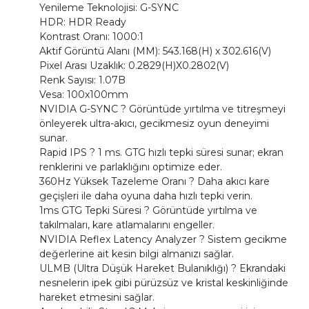
Yenileme Teknolojisi: G-SYNC
HDR: HDR Ready
Kontrast Oranı: 1000:1
Aktif Görüntü Alanı (MM): 543.168(H) x 302.616(V)
Pixel Arası Uzaklık: 0.2829(H)X0.2802(V)
Renk Sayısı: 1.07B
Vesa: 100x100mm
NVIDIA G-SYNC ? Görüntüde yırtılma ve titreşmeyi
önleyerek ultra-akıcı, gecikmesiz oyun deneyimi
sunar.
Rapid IPS ? 1 ms. GTG hızlı tepki süresi sunar; ekran
renklerini ve parlaklığını optimize eder.
360Hz Yüksek Tazeleme Oranı ? Daha akıcı kare
geçişleri ile daha oyuna daha hızlı tepki verin.
1ms GTG Tepki Süresi ? Görüntüde yırtılma ve
takılmaları, kare atlamalarını engeller.
NVIDIA Reflex Latency Analyzer ? Sistem gecikme
değerlerine ait kesin bilgi almanızı sağlar.
ULMB (Ultra Düşük Hareket Bulanıklığı) ? Ekrandaki
nesnelerin ipek gibi pürüzsüz ve kristal keskinliğinde
hareket etmesini sağlar.