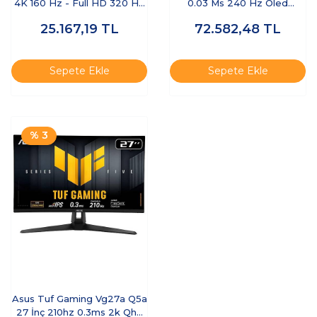
4K 160 Hz - Full HD 320 Hz
0.03 Ms 240 Hz Oled
Pivot IPS Oyuncu Monitörü
Oyuncu Monitör
25.167,19
TL
72.582,48
TL
Sepete Ekle
Sepete Ekle
% 3
Asus Tuf Gaming Vg27a Q5a
27 İnç 210hz 0.3ms 2k Qhd