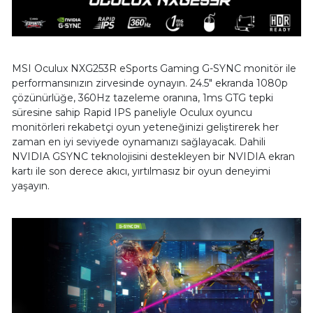
MSI Oculux NXG253R eSports Gaming G-SYNC monitör ile
performansınızın zirvesinde oynayın. 24.5" ekranda 1080p
çözünürlüğe, 360Hz tazeleme oranına, 1ms GTG tepki
süresine sahip Rapid IPS paneliyle Oculux oyuncu
monitörleri rekabetçi oyun yeteneğinizi geliştirerek her
zaman en iyi seviyede oynamanızı sağlayacak. Dahili
NVIDIA GSYNC teknolojisini destekleyen bir NVIDIA ekran
kartı ile son derece akıcı, yırtılmasız bir oyun deneyimi
yaşayın.