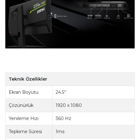
Teknik Özellikler
Ekran Boyutu
24.5''
Çözünürlük
1920 x 1080
Yenileme Hızı
360 Hz
Tepkime Süresi
1ms