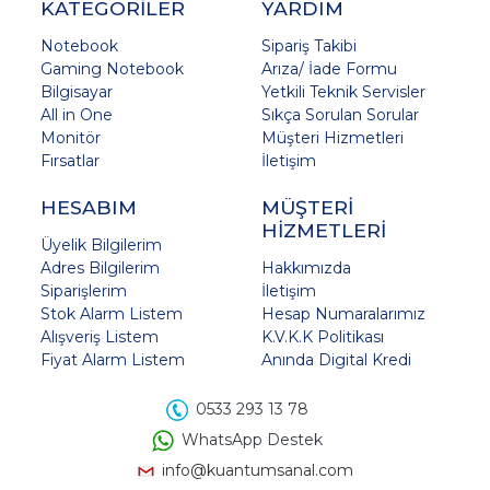
KATEGORİLER
YARDIM
Notebook
Sipariş Takibi
Gaming Notebook
Arıza/ İade Formu
Bilgisayar
Yetkili Teknik Servisler
All in One
Sıkça Sorulan Sorular
Monitör
Müşteri Hizmetleri
Fırsatlar
İletişim
HESABIM
MÜŞTERİ
HİZMETLERİ
Üyelik Bilgilerim
Adres Bilgilerim
Hakkımızda
Siparişlerim
İletişim
Stok Alarm Listem
Hesap Numaralarımız
Alışveriş Listem
K.V.K.K Politikası
Fiyat Alarm Listem
Anında Digital Kredi
0533 293 13 78
WhatsApp Destek
info@kuantumsanal.com