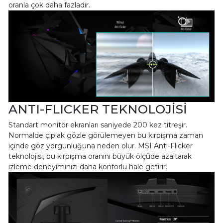
oranla çok daha fazladır.
ANTI-FLICKER TEKNOLOJİSİ
Standart monitör ekranları saniyede 200 kez titreşir.
Normalde çıplak gözle görülemeyen bu kırpışma zaman
içinde göz yorgunluğuna neden olur. MSI Anti-Flicker
teknolojisi, bu kırpışma oranını büyük ölçüde azaltarak
izleme deneyiminizi daha konforlu hale getirir.