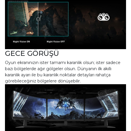
GECE GÖRÜŞÜ
Oyun ekranınızın ister tamamı karanlık olsun; ister sadece
bazı bölgelerde ağır gölgeler olsun. Dünyanın ilk akıllı
karanlık ayarı ile bu karanlık noktalar detayları rahatça
görebileceğiniz bölgelere dönüşebilir.