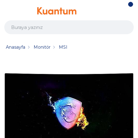
Anasayfa
Monitör
MSI