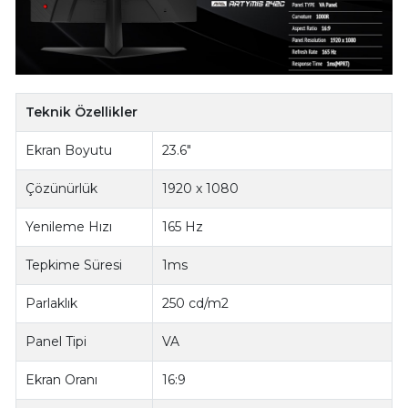
Teknik Özellikler
Ekran Boyutu
23.6"
Çözünürlük
1920 x 1080
Yenileme Hızı
165 Hz
Tepkime Süresi
1ms
Parlaklık
250 cd/m2
Panel Tipi
VA
Ekran Oranı
16:9