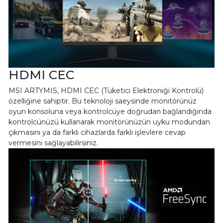
HDMI CEC
MSI ARTYMIS, HDMI CEC (Tüketici Elektroniği Kontrolü)
özelliğine sahiptir. Bu teknoloji saeysinde monitörünüz
oyun konsoluna veya kontrolcüye doğrudan bağlandığında
kontrolcünüzü kullanarak monitörünüzün uyku modundan
çıkmasını ya da farklı cihazlarda farklı işlevlere cevap
vermesini sağlayabilirsiniz.