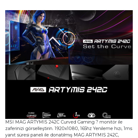
MSI MAG ARTYMIS 242C Curved Gaming ? monitör ile
zaferinizi görselleştirin. 1920x1080, 165hz Yenileme hızı, 1ms
yanıt süresi paneli ile donatılmış MAG ARTYMIS 242C,