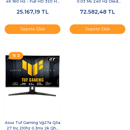
4K 160 Hz - Full HD 320 Hz
0.03 Ms 240 Hz Oled
Pivot IPS Oyuncu Monitörü
Oyuncu Monitör
25.167,19
TL
72.582,48
TL
Sepete Ekle
Sepete Ekle
% 3
Asus Tuf Gaming Vg27a Q5a
27 İnç 210hz 0.3ms 2k Qhd