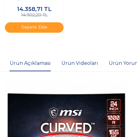
Adaptive S
14.358,71
TL
14.902,20 TL
Sepete Ekle
Ürün Açıklaması
Ürün Videoları
Ürün Yoruml