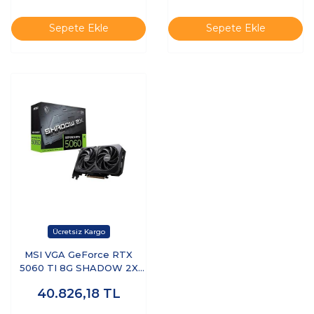
Ekran Kartı
1xhdmı) Ekran Kartı
Sepete Ekle
Sepete Ekle
MSI VGA GeForce RTX
5060 TI 8G SHADOW 2X
OC PLUS RTX5060TI 8GB
40.826,18
TL
GDDR7 128B DX12 PCIE 5.0
X16 (3XDP 1XHDMI)