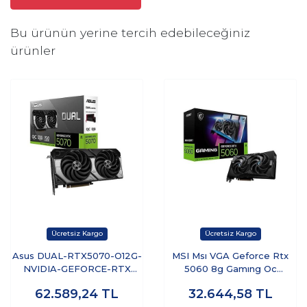
Bu ürünün yerine tercih edebileceğiniz
ürünler
Asus DUAL-RTX5070-O12G-
MSI Msı VGA Geforce Rtx
NVIDIA-GEFORCE-RTX
5060 8g Gamıng Oc
5070-12GB GDDR7-192BIT-
RTX5060 8gb Gddr7 128B
62.589,24
TL
32.644,58
TL
-2XHDMI-3XDP-DLSS4
DX12 Pcıe 5.0 X16 (3xdp