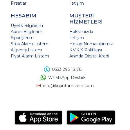
Fırsatlar
İletişim
HESABIM
MÜŞTERİ
HİZMETLERİ
Üyelik Bilgilerim
Adres Bilgilerim
Hakkımızda
Siparişlerim
İletişim
Stok Alarm Listem
Hesap Numaralarımız
Alışveriş Listem
K.V.K.K Politikası
Fiyat Alarm Listem
Anında Digital Kredi
0533 293 13 78
WhatsApp Destek
info@kuantumsanal.com