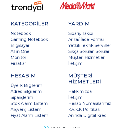
KATEGORİLER
YARDIM
Notebook
Sipariş Takibi
Gaming Notebook
Arıza/ İade Formu
Bilgisayar
Yetkili Teknik Servisler
All in One
Sıkça Sorulan Sorular
Monitör
Müşteri Hizmetleri
Fırsatlar
İletişim
HESABIM
MÜŞTERİ
HİZMETLERİ
Üyelik Bilgilerim
Adres Bilgilerim
Hakkımızda
Siparişlerim
İletişim
Stok Alarm Listem
Hesap Numaralarımız
Alışveriş Listem
K.V.K.K Politikası
Fiyat Alarm Listem
Anında Digital Kredi