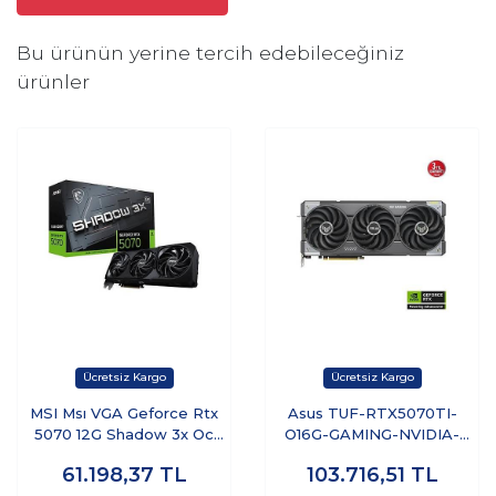
Bu ürünün yerine tercih edebileceğiniz
ürünler
MSI Msı VGA Geforce Rtx
Asus TUF-RTX5070TI-
5070 12G Shadow 3x Oc
O16G-GAMING-NVIDIA-
RTX5070 12GB Gdrr7 192B
GEFORCE-RTX 5070 TI-
61.198,37
TL
103.716,51
TL
DX12 Pcıe 5.0 X16 (3xdp
16GB GDDR7-256bit--OC-