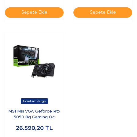
1xhdmı)
2xHDMI-3xDP-RGB-DLSS4
EKRAN KARTI
Sepete Ekle
Sepete Ekle
MSI Msı VGA Geforce Rtx
5050 8g Gamıng Oc
26.590,20
TL