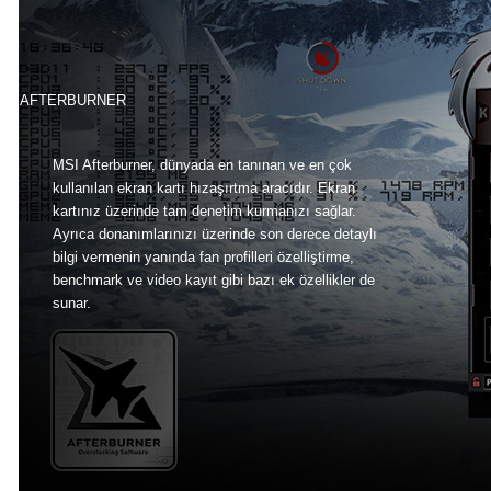
AFTERBURNER
MSI Afterburner, dünyada en tanınan ve en çok
kullanılan ekran kartı hızaşırtma aracıdır. Ekran
kartınız üzerinde tam denetim kurmanızı sağlar.
Ayrıca donanımlarınızı üzerinde son derece detaylı
bilgi vermenin yanında fan profilleri özelliştirme,
benchmark ve video kayıt gibi bazı ek özellikler de
sunar.