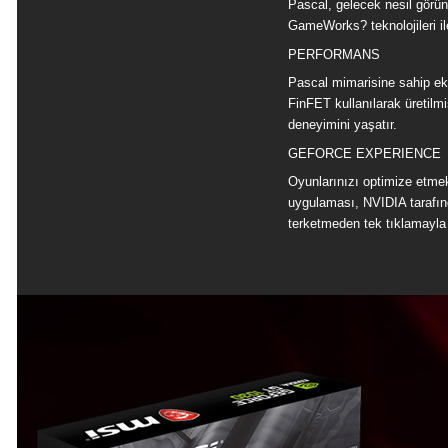
Pascal, gelecek nesil görünt
GameWorks? teknolojileri i
PERFORMANS
Pascal mimarisine sahip ekra
FinFET kullanılarak üretilmiş
deneyimini yaşatır.
GEFORCE EXPERIENCE
Oyunlarınızı optimize etme
uygulaması, NVIDIA tarafınd
terketmeden tek tıklamayla