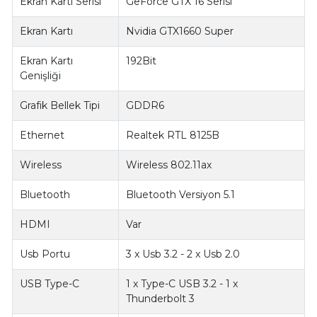
Ekran Kartı Serisi
GeForce GTX 16 Serisi
Ekran Kartı
Nvidia GTX1660 Super
Ekran Kartı
192Bit
Genişliği
Grafik Bellek Tipi
GDDR6
Ethernet
Realtek RTL 8125B
Wireless
Wireless 802.11ax
Bluetooth
Bluetooth Versiyon 5.1
HDMI
Var
Usb Portu
3 x Usb 3.2 - 2 x Usb 2.0
USB Type-C
1 x Type-C USB 3.2 - 1 x
Thunderbolt 3