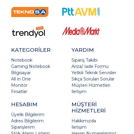
KATEGORİLER
YARDIM
Notebook
Sipariş Takibi
Gaming Notebook
Arıza/ İade Formu
Bilgisayar
Yetkili Teknik Servisler
All in One
Sıkça Sorulan Sorular
Monitör
Müşteri Hizmetleri
Fırsatlar
İletişim
HESABIM
MÜŞTERİ
HİZMETLERİ
Üyelik Bilgilerim
Adres Bilgilerim
Hakkımızda
Siparişlerim
İletişim
Stok Alarm Listem
Hesap Numaralarımız