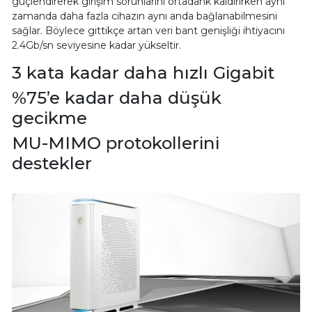
güçlendirerek girişim sorunlarını ortadank kaldırırken aynı
zamanda daha fazla cihazın aynı anda bağlanabilmesini
sağlar. Böylece gittikçe artan veri bant genişliği ihtiyacını
2.4Gb/sn seviyesine kadar yükseltir.
3 kata kadar daha hızlı Gigabit
%75’e kadar daha düşük
gecikme
MU-MIMO protokollerini
destekler