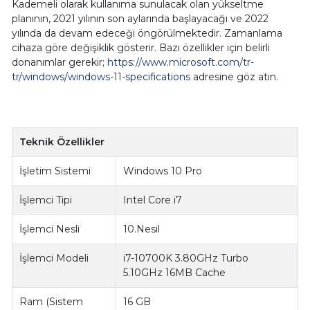
Kademeli olarak kullanıma sunulacak olan yükseltme
planının, 2021 yılının son aylarında başlayacağı ve 2022
yılında da devam edeceği öngörülmektedir. Zamanlama
cihaza göre değişiklik gösterir. Bazı özellikler için belirli
donanımlar gerekir;
https://www.microsoft.com/tr-
tr/windows/windows-11-specifications
adresine göz atın.
Teknik Özellikler
İşletim Sistemi
Windows 10 Pro
İşlemci Tipi
Intel Core i7
İşlemci Nesli
10.Nesil
İşlemci Modeli
i7-10700K 3.80GHz Turbo
5.10GHz 16MB Cache
Ram (Sistem
16 GB