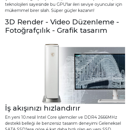
teknolojileri sayesinde bu GPU'lar ileri seviye oyuncular için
mükemmel birer silah. Süper güçler kazanın!
3D Render - Video Düzenleme -
Fotoğrafçılık - Grafik tasarım
İş akışınızı hızlandırır
En yeni 10.nesil Intel Core işlemciler ve DDR4 2666MHz
destekli belleği ile benzersiz tasarım deneyimi Geleneksel
SATA SSD’lere göre 4 kat daha hızlı olan en yeni SSD