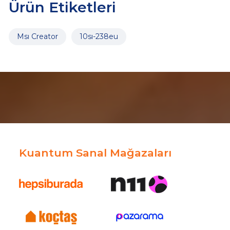
Ürün Etiketleri
Msı Creator
10sı-238eu
Kuantum Sanal Mağazaları