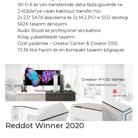
Wi-Fi 6 ile veri transferinde daha fazla güvenlik ve
2.4Gb/sn’ye varan kablosuz transfer hızı
2x 2.5" SATA depolama ile 2x M.2 PCI-e SSD desteği
5K2K tasarım deneyimi
Audio Boost ile profesyonel ses kalitesi
Kolay yükseltilebilir tasarım
Özel yazılımlar – Creator Center & Creator OSD
10.36 litre hacim ile en kompakt tasarım bilgisayarı
Reddot Winner 2020