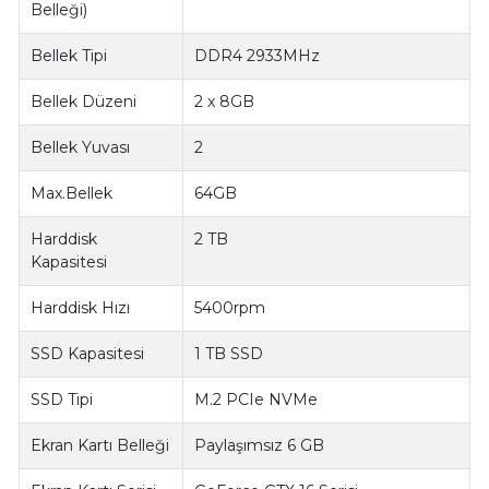
Belleği)
Bellek Tipi
DDR4 2933MHz
Bellek Düzeni
2 x 8GB
Bellek Yuvası
2
Max.Bellek
64GB
Harddisk
2 TB
Kapasitesi
Harddisk Hızı
5400rpm
SSD Kapasitesi
1 TB SSD
SSD Tipi
M.2 PCIe NVMe
Ekran Kartı Belleği
Paylaşımsız 6 GB