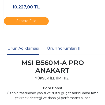
AM5 M.2 HDMI mATX
10.227,00
TL
Anakart
Sepete Ekle
Ürün Açıklaması
Ürün Yorumları (1)
MSI B560M-A PRO
ANAKART
YÜKSEK İLETİM HIZI
Core Boost
Özenle tasarlanan yapısı ve dijital güç tasarımı daha fazla
çekirdek desteği ve daha iyi performans sunar.