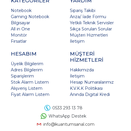
KATEGORİLER
YARDIM
Notebook
Sipariş Takibi
Gaming Notebook
Arıza/ İade Formu
Bilgisayar
Yetkili Teknik Servisler
All in One
Sıkça Sorulan Sorular
Monitör
Müşteri Hizmetleri
Fırsatlar
İletişim
HESABIM
MÜŞTERİ
HİZMETLERİ
Üyelik Bilgilerim
Adres Bilgilerim
Hakkımızda
Siparişlerim
İletişim
Stok Alarm Listem
Hesap Numaralarımız
Alışveriş Listem
K.V.K.K Politikası
Fiyat Alarm Listem
Anında Digital Kredi
0533 293 13 78
WhatsApp Destek
info@kuantumsanal.com