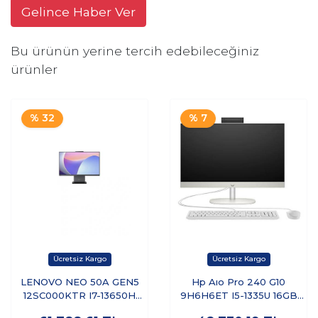
Gelince Haber Ver
Bu ürünün yerine tercih edebileceğiniz
ürünler
% 32
% 7
LENOVO NEO 50A GEN5
Hp Aıo Pro 240 G10
12SC000KTR I7-13650H
9H6H6ET I5-1335U 16GB
16GB 512GB 23.8'' FREEDOS
512SSD 23.8 Dos Beyaz