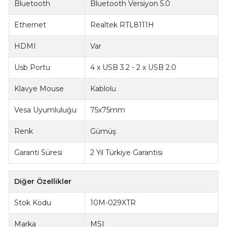
Bluetooth
Bluetooth Versiyon 5.0
Ethernet
Realtek RTL8111H
HDMI
Var
Usb Portu
4 x USB 3.2 - 2 x USB 2.0
Klavye Mouse
Kablolu
Vesa Uyumluluğu
75x75mm
Renk
Gümüş
Garanti Süresi
2 Yıl Türkiye Garantisi
Diğer Özellikler
Stok Kodu
10M-029XTR
Marka
MSI