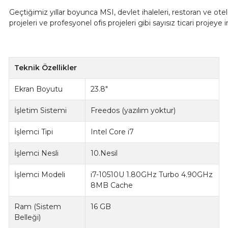
Geçtiğimiz yıllar boyunca MSI, devlet ihaleleri, restoran ve ote
projeleri ve profesyonel ofis projeleri gibi sayısız ticari projeye 
Teknik Özellikler
Ekran Boyutu
23.8"
İşletim Sistemi
Freedos (yazılım yoktur)
İşlemci Tipi
Intel Core i7
İşlemci Nesli
10.Nesil
İşlemci Modeli
i7-10510U 1.80GHz Turbo 4.90GHz
8MB Cache
Ram (Sistem
16 GB
Belleği)