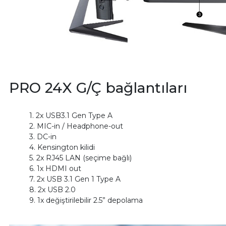
PRO 24X G/Ç bağlantıları
1. 2x USB3.1 Gen Type A
2. MIC-in / Headphone-out
3. DC-in
4. Kensington kilidi
5. 2x RJ45 LAN (seçime bağlı)
6. 1x HDMI out
7. 2x USB 3.1 Gen 1 Type A
8. 2x USB 2.0
9. 1x değiştirilebilir 2.5” depolama