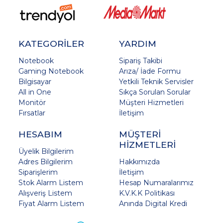
KATEGORİLER
YARDIM
Notebook
Sipariş Takibi
Gaming Notebook
Arıza/ İade Formu
Bilgisayar
Yetkili Teknik Servisler
All in One
Sıkça Sorulan Sorular
Monitör
Müşteri Hizmetleri
Fırsatlar
İletişim
HESABIM
MÜŞTERİ
HİZMETLERİ
Üyelik Bilgilerim
Adres Bilgilerim
Hakkımızda
Siparişlerim
İletişim
Stok Alarm Listem
Hesap Numaralarımız
Alışveriş Listem
K.V.K.K Politikası
Fiyat Alarm Listem
Anında Digital Kredi