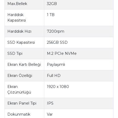
Max.Bellek
32GB
Harddisk
1 TB
Kapasitesi
Harddisk Hızı
7200rpm
SSD Kapasitesi
256GB SSD
SSD Tipi
M.2 PCIe NVMe
Ekran Kartı Belleği
Paylaşımlı
Ekran Özelliği
Full HD
Ekran
1920 x 1080
Çözünürlüğü
Ekran Panel Tipi
IPS
Dokunmatik
Var