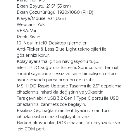
Panel Tipi IPS
Ekran Boyutu: 21.5" (55 cm)
Ekran Çözünürlüğü: 1920x1080 (FHD)
Klavye/Mouse: Var(USB)
Webcam: Yok
VESA: Var
Renk: Siyah
10. Nesil Intel® Desktop İşlemcileri.
Anti-Flicker & Less Blue Light teknolojileri ile
gözlerinizi korur.
Kolay ayarlama için 5’li navigasyonu tuşu.
Silent PRO Soğutma Sistemi: Sunucu sınıfı termal
modül sayesinde sessiz ve serin bir çalışma ortamı
aynı zamanda parça ömrünü de uzatır.
MSI HDD Rapid Upgrade Tasarımı ile 2.5” depolama
cihazlarınızı rahatlıkla değiştirin ve yükseltin.
Ters çevrilebilir USB 3.2 Gen 1 Type C portu ile USB
cihazlarınızı zahmetsizce bağlayın.
Eksiksiz G/Ç bağlantıları ile ihtiyacınız olan tüm
cihazları sisteminize bağlayabilirsiniz.
Barkod okuyucular, POS cihazları, fatura yazıcılar vb.
için COM port.