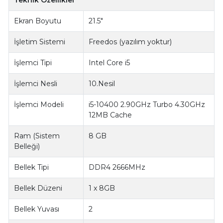
Teknik Özellikler
Ekran Boyutu
21.5"
İşletim Sistemi
Freedos (yazılım yoktur)
İşlemci Tipi
Intel Core i5
İşlemci Nesli
10.Nesil
İşlemci Modeli
i5-10400 2.90GHz Turbo 4.30GHz
12MB Cache
Ram (Sistem
8 GB
Belleği)
Bellek Tipi
DDR4 2666MHz
Bellek Düzeni
1 x 8GB
Bellek Yuvası
2