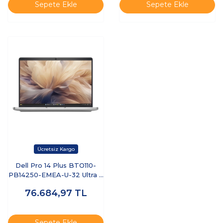
Sepete Ekle
Sepete Ekle
Dell Pro 14 Plus BTO110-
PB14250-EMEA-U-32 Ultra 7
255U 32 GB 512 GB SSD 14"
76.684,97
TL
Ubuntu Dizüstü Bilgisayar
Sepete Ekle