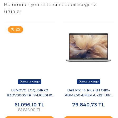
Bu ürünün yerine tercih edebileceğiniz
ürünler
% 25
LENOVO LOQ 15IRX9
Dell Pro 14 Plus BTO110-
83DV00G5TR I7-13650HX
PB14250-EMEA-U-321 Ultra
8GB 512GB SSD 6GB
7 255U 32 GB 1 TB SSD 14"
61.096,10
TL
79.840,73
TL
RTX3050 15.6" DOS
Free Dos Dizüstü Bilgisayar
81.816,00 TL