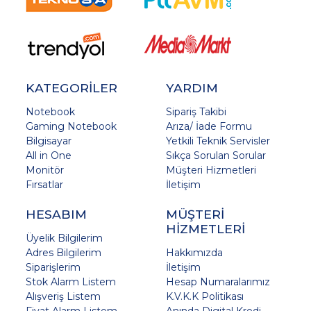
KATEGORİLER
YARDIM
Notebook
Sipariş Takibi
Gaming Notebook
Arıza/ İade Formu
Bilgisayar
Yetkili Teknik Servisler
All in One
Sıkça Sorulan Sorular
Monitör
Müşteri Hizmetleri
Fırsatlar
İletişim
HESABIM
MÜŞTERİ
HİZMETLERİ
Üyelik Bilgilerim
Adres Bilgilerim
Hakkımızda
Siparişlerim
İletişim
Stok Alarm Listem
Hesap Numaralarımız
Alışveriş Listem
K.V.K.K Politikası