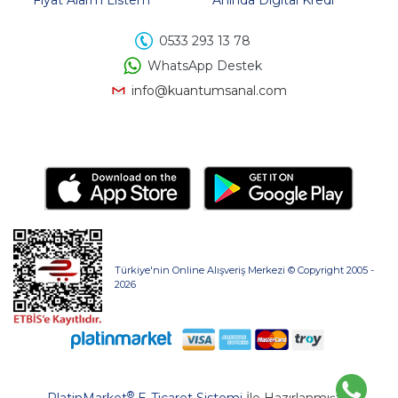
Fiyat Alarm Listem
Anında Digital Kredi
0533 293 13 78
WhatsApp Destek
info@kuantumsanal.com
Türkiye'nin Online Alışveriş Merkezi © Copyright 2005 -
2026
®
PlatinMarket
E-Ticaret Sistemi
İle Hazırlanmıştır.