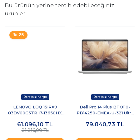
Bu ürünün yerine tercih edebileceğiniz
ürünler
% 25
LENOVO LOQ 15IRX9
Dell Pro 14 Plus BTO110-
83DV00G5TR I7-13650HX
PB14250-EMEA-U-321 Ultra
8GB 512GB SSD 6GB
7 255U 32 GB 1 TB SSD 14"
61.096,10
TL
79.840,73
TL
RTX3050 15.6" DOS
Free Dos Dizüstü Bilgisayar
81.816,00 TL