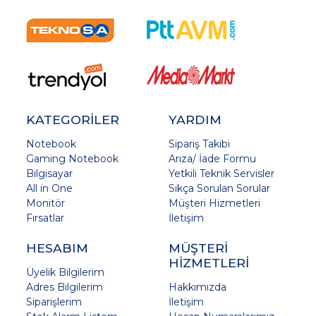
KATEGORİLER
YARDIM
Notebook
Sipariş Takibi
Gaming Notebook
Arıza/ İade Formu
Bilgisayar
Yetkili Teknik Servisler
All in One
Sıkça Sorulan Sorular
Monitör
Müşteri Hizmetleri
Fırsatlar
İletişim
HESABIM
MÜŞTERİ
HİZMETLERİ
Üyelik Bilgilerim
Adres Bilgilerim
Hakkımızda
Siparişlerim
İletişim