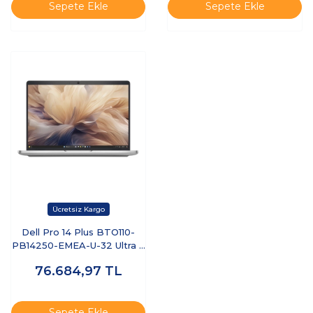
Sepete Ekle
Sepete Ekle
Dell Pro 14 Plus BTO110-
PB14250-EMEA-U-32 Ultra 7
255U 32 GB 512 GB SSD 14"
76.684,97
TL
Ubuntu Dizüstü Bilgisayar
Sepete Ekle