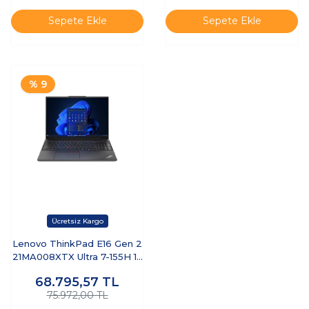
Sepete Ekle
Sepete Ekle
% 9
Lenovo ThinkPad E16 Gen 2
21MA008XTX Ultra 7-155H 16
GB 512 GB 16" Dos Dizüstü
68.795,57
TL
Bilgisayar
75.972,00 TL