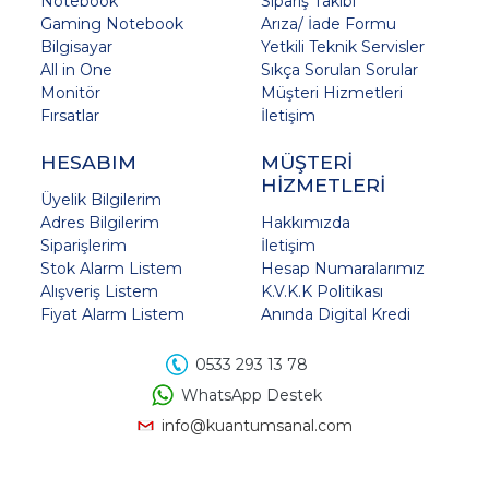
Notebook
Sipariş Takibi
Gaming Notebook
Arıza/ İade Formu
Bilgisayar
Yetkili Teknik Servisler
All in One
Sıkça Sorulan Sorular
Monitör
Müşteri Hizmetleri
Fırsatlar
İletişim
HESABIM
MÜŞTERİ
HİZMETLERİ
Üyelik Bilgilerim
Adres Bilgilerim
Hakkımızda
Siparişlerim
İletişim
Stok Alarm Listem
Hesap Numaralarımız
Alışveriş Listem
K.V.K.K Politikası
Fiyat Alarm Listem
Anında Digital Kredi
0533 293 13 78
WhatsApp Destek
info@kuantumsanal.com