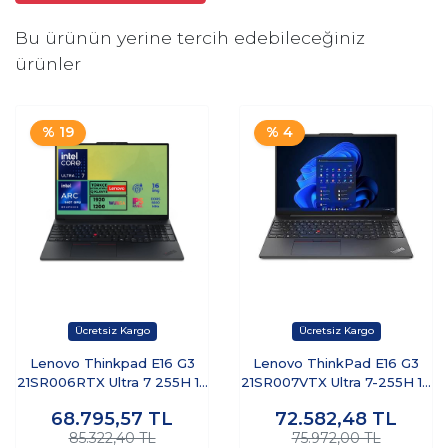
Bu ürünün yerine tercih edebileceğiniz
ürünler
% 19
% 4
Lenovo Thinkpad E16 G3
Lenovo ThinkPad E16 G3
21SR006RTX Ultra 7 255H 16
21SR007VTX Ultra 7-255H 16
GB 512 GB SSD 16" Free
GB 1 TB SSD 16" Dos
68.795,57
TL
72.582,48
TL
Dos Dizüstü Bilgisayar
WUXGA Dizüstü Bilgisayar
85.322,40 TL
75.972,00 TL