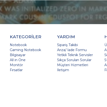
KATEGORİLER
YARDIM
Notebook
Sipariş Takibi
Ü
Gaming Notebook
Arıza/ İade Formu
A
Bilgisayar
Yetkili Teknik Servisler
S
All in One
Sıkça Sorulan Sorular
S
Monitör
Müşteri Hizmetleri
A
Fırsatlar
İletişim
F