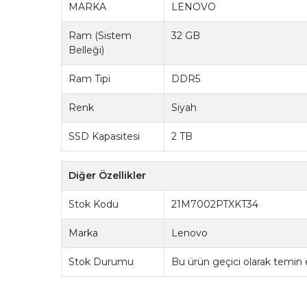
MARKA
LENOVO
Ram (Sistem
32 GB
Belleği)
Ram Tipi
DDR5
Renk
Siyah
SSD Kapasitesi
2 TB
Diğer Özellikler
Stok Kodu
21M7002PTXKT34
Marka
Lenovo
Stok Durumu
Bu ürün geçici olarak temin