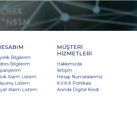
HESABIM
MÜŞTERİ
HİZMETLERİ
yelik Bilgilerim
dres Bilgilerim
Hakkımızda
iparişlerim
İletişim
tok Alarm Listem
Hesap Numaralarımız
lışveriş Listem
K.V.K.K Politikası
iyat Alarm Listem
Anında Digital Kredi