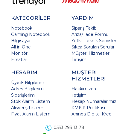
KATEGORİLER
YARDIM
Notebook
Sipariş Takibi
Gaming Notebook
Arıza/ İade Formu
Bilgisayar
Yetkili Teknik Servisler
All in One
Sıkça Sorulan Sorular
Monitör
Müşteri Hizmetleri
Fırsatlar
İletişim
HESABIM
MÜŞTERİ
HİZMETLERİ
Üyelik Bilgilerim
Adres Bilgilerim
Hakkımızda
Siparişlerim
İletişim
Stok Alarm Listem
Hesap Numaralarımız
Alışveriş Listem
K.V.K.K Politikası
Fiyat Alarm Listem
Anında Digital Kredi
0533 293 13 78