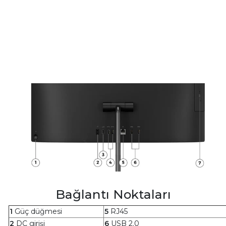
Bağlantı Noktaları
1
Güç düğmesi
5
RJ45
2
DC girişi
6
USB 2.0