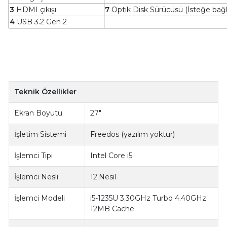
3
HDMI çıkışı
7
Optik Disk Sürücüsü (İsteğe bağl
4
USB 3.2 Gen 2
Teknik Özellikler
Ekran Boyutu
27"
İşletim Sistemi
Freedos (yazılım yoktur)
İşlemci Tipi
Intel Core i5
İşlemci Nesli
12.Nesil
İşlemci Modeli
i5-1235U 3.30GHz Turbo 4.40GHz
12MB Cache