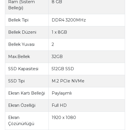
Ram (Sistem
8 GB
Belleği)
Bellek Tipi
DDR4 3200MHz
Bellek Düzeni
1 x 8GB
Bellek Yuvası
2
Max.Bellek
32GB
SSD Kapasitesi
512GB SSD
SSD Tipi
M.2 PCIe NVMe
Ekran Kartı Belleği
Paylaşımlı
Ekran Özelliği
Full HD
Ekran
1920 x 1080
Çözünürlüğü