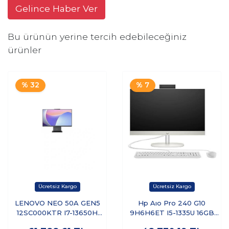
Gelince Haber Ver
Bu ürünün yerine tercih edebileceğiniz
ürünler
% 32
% 7
LENOVO NEO 50A GEN5
Hp Aıo Pro 240 G10
12SC000KTR I7-13650H
9H6H6ET I5-1335U 16GB
16GB 512GB 23.8'' FREEDOS
512SSD 23.8 Dos Beyaz