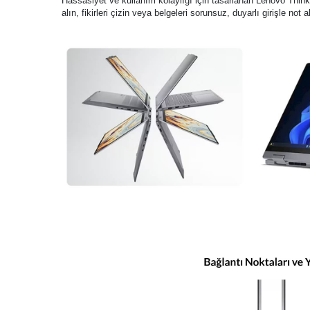
Hassasiyet ve kullanım kolaylığı için tasarlanan Lenovo Think
alın, fikirleri çizin veya belgeleri sorunsuz, duyarlı girişle not 