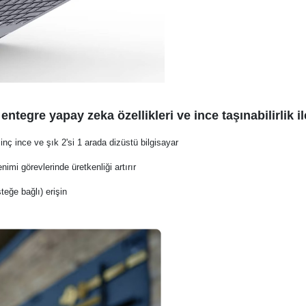
ntegre yapay zeka özellikleri ve ince taşınabilirlik il
 inç ince ve şık 2'si 1 arada dizüstü bilgisayar
imi görevlerinde üretkenliği artırır
teğe bağlı) erişin