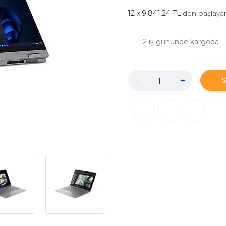
9.841,24 TL
'den başlayan
2
iş gününde kargoda
-
+