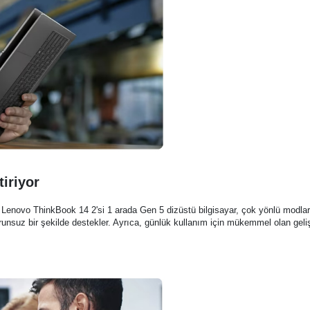
tiriyor
 Lenovo ThinkBook 14 2'si 1 arada Gen 5 dizüstü bilgisayar, çok yönlü modlara s
orunsuz bir şekilde destekler. Ayrıca, günlük kullanım için mükemmel olan gelişm