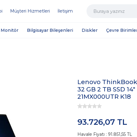
bi
Müşteri Hizmetleri
İletişim
Monitör
Bilgisayar Bileşenleri
Diskler
Çevre Birimler
Lenovo ThinkBook 1
32 GB 2 TB SSD 14"
21MX000UTR K18
93.726,07 TL
Havale Fiyatı : 91.851,55 TL