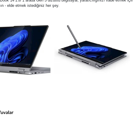
Book 14 2'si 1 arada Gen 5 dizüstü bilgisayar, yaratıcılığınızı ifade etmek iç
alın - elde etmek istediğiniz her şey.