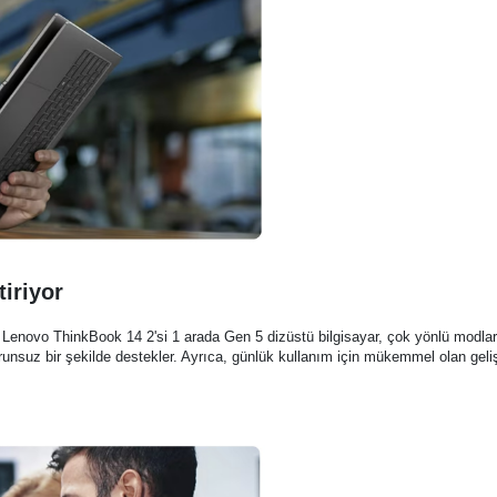
tiriyor
 Lenovo ThinkBook 14 2'si 1 arada Gen 5 dizüstü bilgisayar, çok yönlü modlara s
orunsuz bir şekilde destekler. Ayrıca, günlük kullanım için mükemmel olan gelişm