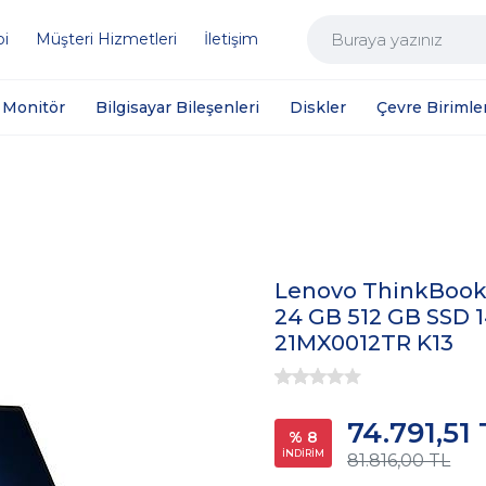
bi
Müşteri Hizmetleri
İletişim
Monitör
Bilgisayar Bileşenleri
Diskler
Çevre Birimler
Lenovo ThinkBook 1
24 GB 512 GB SSD 1
21MX0012TR K13
74.791,51
% 8
İNDİRİM
81.816,00 TL