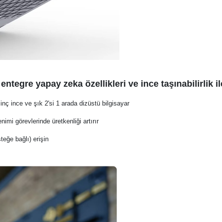
ntegre yapay zeka özellikleri ve ince taşınabilirlik il
 inç ince ve şık 2'si 1 arada dizüstü bilgisayar
imi görevlerinde üretkenliği artırır
teğe bağlı) erişin