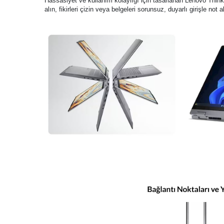
Hassasiyet ve kullanım kolaylığı için tasarlanan Lenovo Think
alın, fikirleri çizin veya belgeleri sorunsuz, duyarlı girişle not 