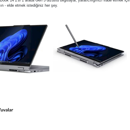
Book 14 2'si 1 arada Gen 5 dizüstü bilgisayar, yaratıcılığınızı ifade etmek iç
alın - elde etmek istediğiniz her şey.