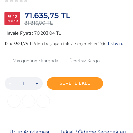
71.635,75 TL
% 12
İNDİRİM
81.816,00 TL
Havale Fiyatı : 70.203,04 TL
7.521,75 TL
'den başlayan taksit seçenekleri için
tıklayın.
2
iş gününde kargoda
Ücretsiz Kargo
-
+
SEPETE EKLE
Ürün Açıklaması
Taksit / Ödeme Seçenekleri