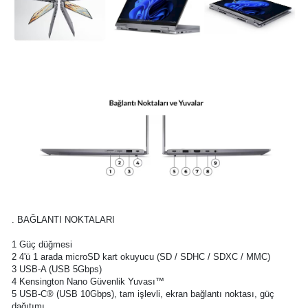
. BAĞLANTI NOKTALARI
1 Güç düğmesi
2 4'ü 1 arada microSD kart okuyucu (SD / SDHC / SDXC / MMC)
3 USB-A (USB 5Gbps)
4 Kensington Nano Güvenlik Yuvası™
5 USB-C® (USB 10Gbps), tam işlevli, ekran bağlantı noktası, güç
dağıtımı