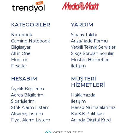
KATEGORİLER
YARDIM
Notebook
Sipariş Takibi
Gaming Notebook
Arıza/ İade Formu
Bilgisayar
Yetkili Teknik Servisler
All in One
Sıkça Sorulan Sorular
Monitör
Müşteri Hizmetleri
Fırsatlar
İletişim
HESABIM
MÜŞTERİ
HİZMETLERİ
Üyelik Bilgilerim
Adres Bilgilerim
Hakkımızda
Siparişlerim
İletişim
Stok Alarm Listem
Hesap Numaralarımız
Alışveriş Listem
K.V.K.K Politikası
Fiyat Alarm Listem
Anında Digital Kredi