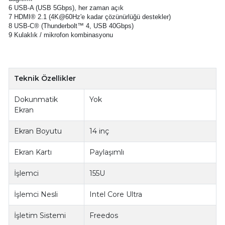
6 USB-A (USB 5Gbps), her zaman açık
7 HDMI® 2.1 (4K@60Hz'e kadar çözünürlüğü destekler)
8 USB-C® (Thunderbolt™ 4, USB 40Gbps)
9 Kulaklık / mikrofon kombinasyonu
Teknik Özellikler
Dokunmatik
Yok
Ekran
Ekran Boyutu
14 inç
Ekran Kartı
Paylaşımlı
İşlemci
155U
İşlemci Nesli
Intel Core Ultra
İşletim Sistemi
Freedos