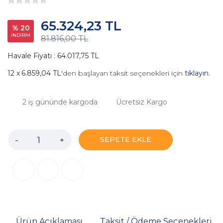
65.324,23 TL
% 20
İNDİRİM
81.816,00 TL
Havale Fiyatı : 64.017,75 TL
6.859,04 TL
'den başlayan taksit seçenekleri için
tıklayın.
2
iş gününde kargoda
Ücretsiz Kargo
-
+
SEPETE EKLE
Ürün Açıklaması
Taksit / Ödeme Seçenekleri