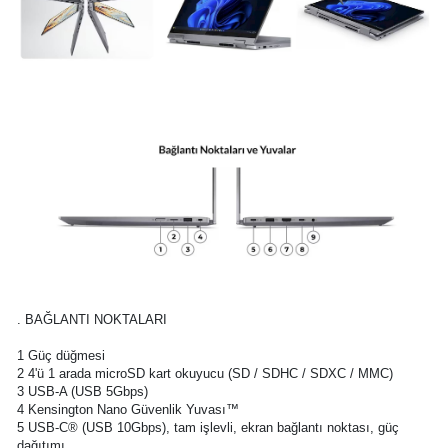
. BAĞLANTI NOKTALARI
1 Güç düğmesi
2 4'ü 1 arada microSD kart okuyucu (SD / SDHC / SDXC / MMC)
3 USB-A (USB 5Gbps)
4 Kensington Nano Güvenlik Yuvası™
5 USB-C® (USB 10Gbps), tam işlevli, ekran bağlantı noktası, güç
dağıtımı