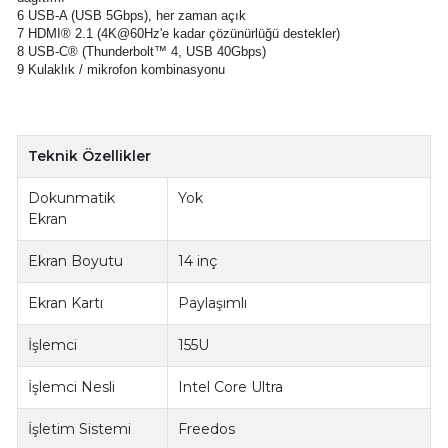
6 USB-A (USB 5Gbps), her zaman açık
7 HDMI® 2.1 (4K@60Hz'e kadar çözünürlüğü destekler)
8 USB-C® (Thunderbolt™ 4, USB 40Gbps)
9 Kulaklık / mikrofon kombinasyonu
Teknik Özellikler
Dokunmatik
Yok
Ekran
Ekran Boyutu
14 inç
Ekran Kartı
Paylaşımlı
İşlemci
155U
İşlemci Nesli
Intel Core Ultra
İşletim Sistemi
Freedos