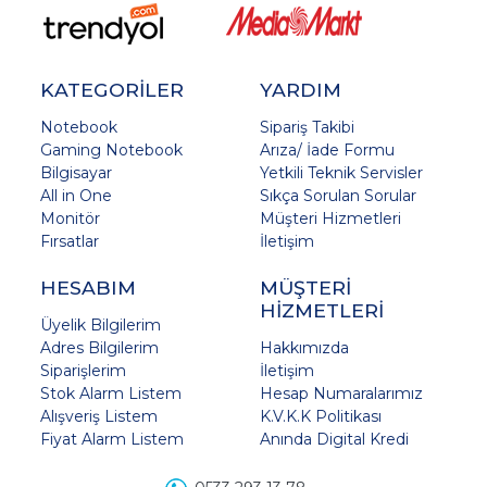
KATEGORİLER
YARDIM
Notebook
Sipariş Takibi
Gaming Notebook
Arıza/ İade Formu
Bilgisayar
Yetkili Teknik Servisler
All in One
Sıkça Sorulan Sorular
Monitör
Müşteri Hizmetleri
Fırsatlar
İletişim
HESABIM
MÜŞTERİ
HİZMETLERİ
Üyelik Bilgilerim
Adres Bilgilerim
Hakkımızda
Siparişlerim
İletişim
Stok Alarm Listem
Hesap Numaralarımız
Alışveriş Listem
K.V.K.K Politikası
Fiyat Alarm Listem
Anında Digital Kredi