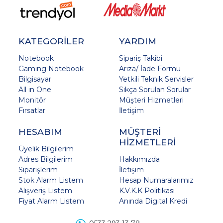
KATEGORİLER
YARDIM
Notebook
Sipariş Takibi
Gaming Notebook
Arıza/ İade Formu
Bilgisayar
Yetkili Teknik Servisler
All in One
Sıkça Sorulan Sorular
Monitör
Müşteri Hizmetleri
Fırsatlar
İletişim
HESABIM
MÜŞTERİ
HİZMETLERİ
Üyelik Bilgilerim
Adres Bilgilerim
Hakkımızda
Siparişlerim
İletişim
Stok Alarm Listem
Hesap Numaralarımız
Alışveriş Listem
K.V.K.K Politikası
Fiyat Alarm Listem
Anında Digital Kredi