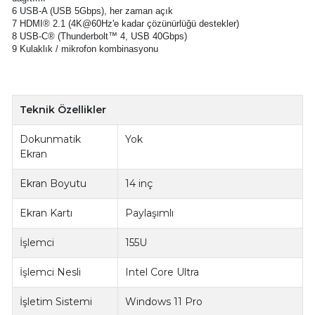
6 USB-A (USB 5Gbps), her zaman açık
7 HDMI® 2.1 (4K@60Hz'e kadar çözünürlüğü destekler)
8 USB-C® (Thunderbolt™ 4, USB 40Gbps)
9 Kulaklık / mikrofon kombinasyonu
Teknik Özellikler
Dokunmatik
Yok
Ekran
Ekran Boyutu
14 inç
Ekran Kartı
Paylaşımlı
İşlemci
155U
İşlemci Nesli
Intel Core Ultra
İşletim Sistemi
Windows 11 Pro