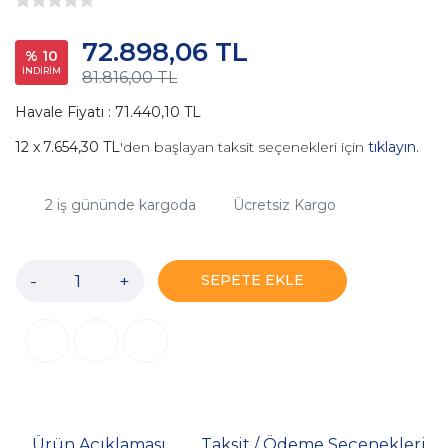
72.898,06 TL
% 10
İNDİRİM
81.816,00 TL
Havale Fiyatı : 71.440,10 TL
7.654,30 TL
'den başlayan taksit seçenekleri için
tıklayın.
2
iş gününde kargoda
Ücretsiz Kargo
-
+
SEPETE EKLE
Ürün Açıklaması
Taksit / Ödeme Seçenekleri