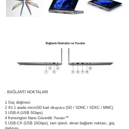
. BAĞLANTI NOKTALARI
1 Güç düğmesi
2 4'ü 1 arada microSD kart okuyucu (SD / SDHC / SDXC / MMC)
3 USB-A (USB 5Gbps)
4 Kensington Nano Güvenlik Yuvası™
5 USB-C® (USB 10Gbps), tam işlevli, ekran bağlantı noktası, güç
dağıtımı