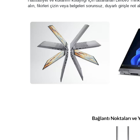
Hassasiyet ve kullanım kolaylığı için tasarlanan Lenovo Think
alın, fikirleri çizin veya belgeleri sorunsuz, duyarlı girişle not 