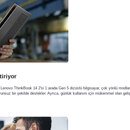
tiriyor
 Lenovo ThinkBook 14 2'si 1 arada Gen 5 dizüstü bilgisayar, çok yönlü modlara s
orunsuz bir şekilde destekler. Ayrıca, günlük kullanım için mükemmel olan gelişm