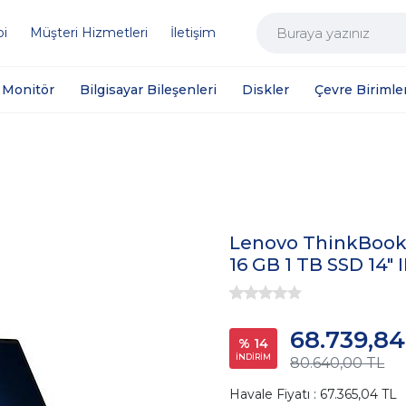
bi
Müşteri Hizmetleri
İletişim
Monitör
Bilgisayar Bileşenleri
Diskler
Çevre Birimler
Lenovo ThinkBook 1
16 GB 1 TB SSD 14
68.739,84
% 14
İNDİRİM
80.640,00 TL
Havale Fiyatı : 67.365,04 TL