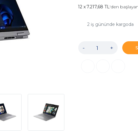
7.217,68 TL
'den başlayan
2
iş gününde kargoda
-
+