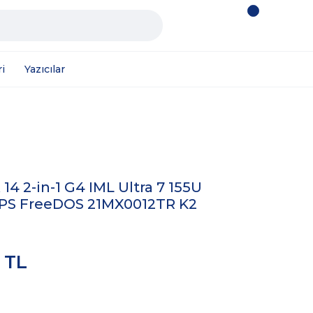
i
Yazıcılar
4 2-in-1 G4 IML Ultra 7 155U
" IPS FreeDOS 21MX0012TR K2
 TL