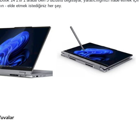
Book 14 2'si 1 arada Gen 5 dizüstü bilgisayar, yaratıcılığınızı ifade etmek iç
alın - elde etmek istediğiniz her şey.