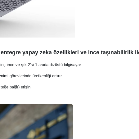
ntegre yapay zeka özellikleri ve ince taşınabilirlik il
 inç ince ve şık 2'si 1 arada dizüstü bilgisayar
imi görevlerinde üretkenliği artırır
teğe bağlı) erişin