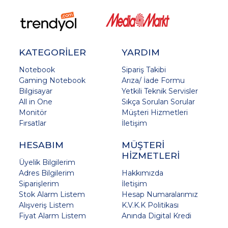
KATEGORİLER
YARDIM
Notebook
Sipariş Takibi
Gaming Notebook
Arıza/ İade Formu
Bilgisayar
Yetkili Teknik Servisler
All in One
Sıkça Sorulan Sorular
Monitör
Müşteri Hizmetleri
Fırsatlar
İletişim
HESABIM
MÜŞTERİ
HİZMETLERİ
Üyelik Bilgilerim
Adres Bilgilerim
Hakkımızda
Siparişlerim
İletişim
Stok Alarm Listem
Hesap Numaralarımız
Alışveriş Listem
K.V.K.K Politikası
Fiyat Alarm Listem
Anında Digital Kredi