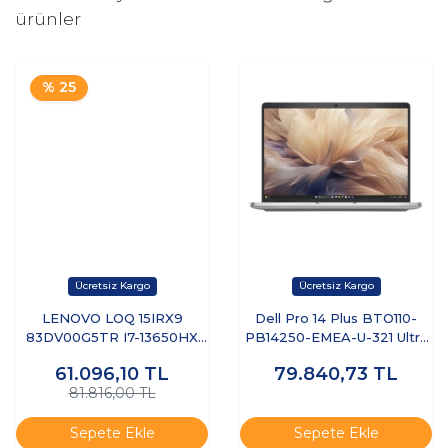
ürünler
% 25
LENOVO LOQ 15IRX9
Dell Pro 14 Plus BTO110-
83DV00G5TR I7-13650HX
PB14250-EMEA-U-321 Ultra
8GB 512GB SSD 6GB
7 255U 32 GB 1 TB SSD 14"
61.096,10
TL
79.840,73
TL
RTX3050 15.6" DOS
Free Dos Dizüstü Bilgisayar
81.816,00 TL
Sepete Ekle
Sepete Ekle