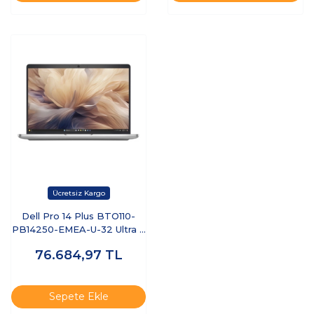
Dell Pro 14 Plus BTO110-
PB14250-EMEA-U-32 Ultra 7
255U 32 GB 512 GB SSD 14"
76.684,97
TL
Ubuntu Dizüstü Bilgisayar
Sepete Ekle