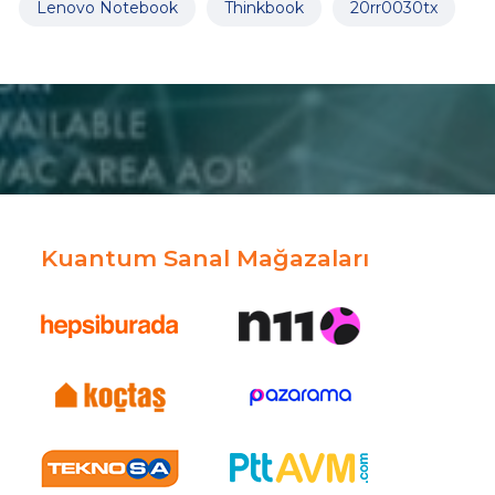
Lenovo Notebook
Thinkbook
20rr0030tx
Kuantum Sanal Mağazaları