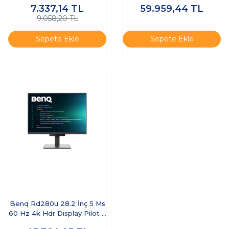
7.337,14
TL
59.959,44
TL
9.058,20 TL
Sepete Ekle
Sepete Ekle
Benq Rd280u 28.2 İnç 5 Ms
60 Hz 4k Hdr Display Pilot 2
Arka Aydınlatmalı Ips