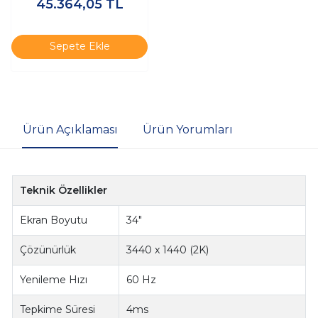
45.364,05
TL
Programlama Monitörü
Sepete Ekle
Ürün Açıklaması
Ürün Yorumları
Teknik Özellikler
Ekran Boyutu
34"
Çözünürlük
3440 x 1440 (2K)
Yenileme Hızı
60 Hz
Tepkime Süresi
4ms