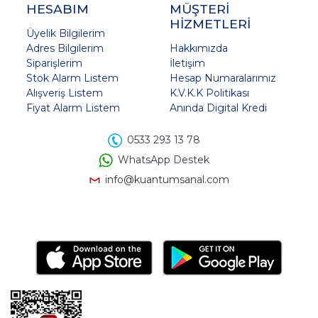
HESABIM
MÜŞTERİ
HİZMETLERİ
Üyelik Bilgilerim
Adres Bilgilerim
Hakkımızda
Siparişlerim
İletişim
Stok Alarm Listem
Hesap Numaralarımız
Alışveriş Listem
K.V.K.K Politikası
Fiyat Alarm Listem
Anında Digital Kredi
0533 293 13 78
WhatsApp Destek
info@kuantumsanal.com