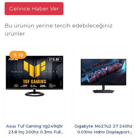
Gelince Haber Ver
Bu ürünün yerine tercih edebileceğiniz
ürünler
% 19
Asus Tuf Gaming Vg249q5r
Gigabyte Mo27u2 27 240hz
23.8 İnç 200hz 0.3ms Full
0.03ms Hdmı Displayport
Hd Adaptive Sy
Freesync Cece5gıg0023