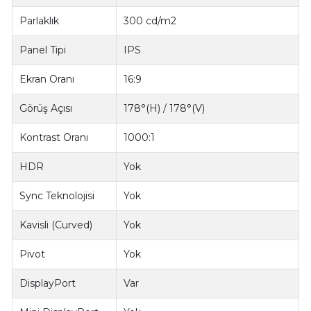
Parlaklık
300 cd/m2
Panel Tipi
IPS
Ekran Oranı
16:9
Görüş Açısı
178°(H) / 178°(V)
Kontrast Oranı
1000:1
HDR
Yok
Sync Teknolojisi
Yok
Kavisli (Curved)
Yok
Pivot
Yok
DisplayPort
Var